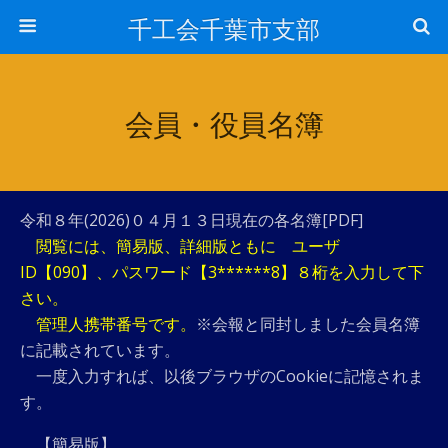
千工会千葉市支部
会員・役員名簿
令和８年(2026)０４月１３日現在の各名簿[PDF]
閲覧には、簡易版、詳細版ともに ユーザ
ID【090】、パスワード【3******8】８桁を入力して下
さい。
管理人携帯番号です。
※会報と同封しました会員名簿
に記載されています。
一度入力すれば、以後ブラウザのCookieに記憶されま
す。
【簡易版】