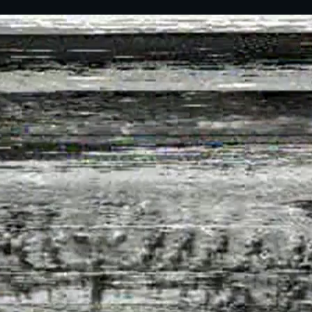
県立千葉工業学校検
応援歌(検見川時代)
り
検見川校舎時代
生実校舎以前
寒川校舎時代
40周年
吹奏楽部
見川校歌
第一応援歌
財団法人千工会
生実校舎以降
千葉商業学校時代
生実校舎の建設
50周年
旧西支部会
津田沼校歌
第二応援歌
にし
ジ
鉄道連隊
昭和18年卒業アル
生実移転
60周年
生実校歌
バム
第三応援歌
生実移転落成式典
70周年
栗林氏所蔵
千工マーチ
80周年の本校
生実初期
津田沼最後の体育祭
2008千工マーチ記
生実初期の行事
と文化祭
念演奏会
生実初期の文化祭
S42.3卒業記念ソノ
シート
生実校舎初期の実習
これから音頭
200601雪景色
2008.08 生実校舎