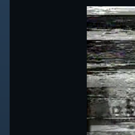
ゲ
動
ちばし支部だよ
画
ー
プ
年間行事
シ
レ
ー
会員メッセー
ョ
ヤ
ン
ー