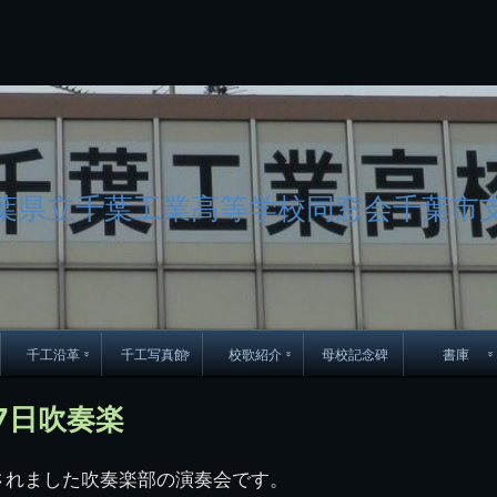
コ
ン
テ
ン
ツ
へ
ス
キ
ッ
葉県立千葉工業高等学校同窓会千葉市
プ
千工沿革
千工写真館
校歌紹介
母校記念碑
書庫
70周年DVD
卒業アルバム
CD紹介
本部同窓
7日吹奏楽
簿
生実移転の歴史
歴代校長
校歌
市立千葉工業学校回
ハイキ
想歌
画されました吹奏楽部の演奏会です。
図
景山校長回顧録
周年写真
応援歌
35周年
県立千葉工業学校
君待橋と