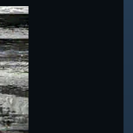
関連
報「ちば
」