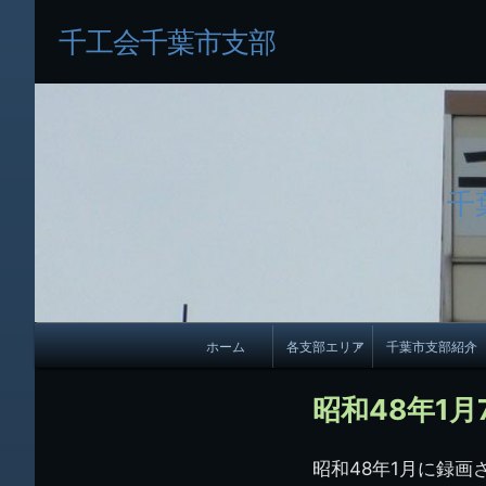
千工会千葉市支部
千
メ
ホーム
各支部エリア
千葉市支部紹介
イ
各支部紹介
規約及び細則
ン
昭和48年1月
会員・役員名
ナ
昭和48年1月に録
ビ
千葉市支部組織