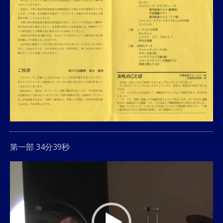
第一部 34分39秒
動
画
プ
レ
ー