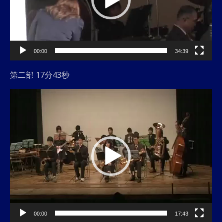
ヤ
ー
00:00
34:39
第二部 17分43秒
動
画
プ
レ
ー
ヤ
ー
00:00
17:43