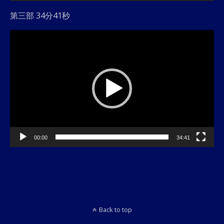
第三部 34分41秒
動
画
プ
レ
ー
ヤ
ー
00:00
34:41
Back to top