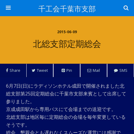
千工会千葉市支部
2015-06-09
北総支部定期総会
Share
Tweet
Pin
Mail
SMS
6月7日(日)にラディソンホテル成田で開催されました北
総支部第25回定期総会に千葉市支部来賓として出席して
参りました。
京成成田駅から専用バスにて会場までの送迎です。
北総支部は地区毎に定期総会の会場を毎年変更している
そうです。
総会、懇親会とも遅れなくスムーズな運営には感謝で