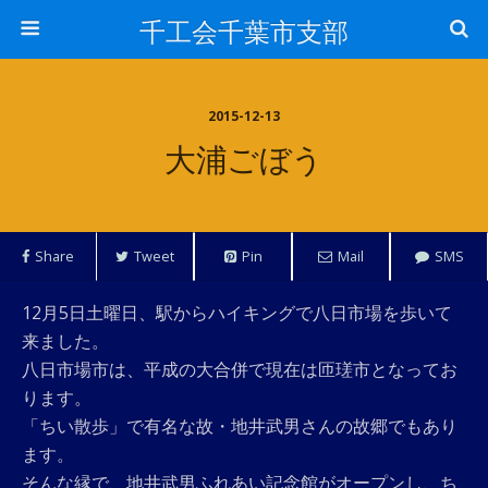
千工会千葉市支部
2015-12-13
大浦ごぼう
Share
Tweet
Pin
Mail
SMS
12月5日土曜日、駅からハイキングで八日市場を歩いて
来ました。
八日市場市は、平成の大合併で現在は匝瑳市となってお
ります。
「ちい散歩」で有名な故・地井武男さんの故郷でもあり
ます。
そんな縁で、地井武男ふれあい記念館がオープンし、ち