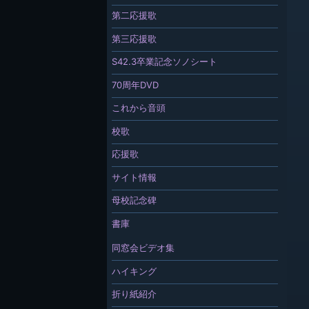
第二応援歌
第三応援歌
S42.3卒業記念ソノシート
70周年DVD
これから音頭
校歌
応援歌
サイト情報
母校記念碑
書庫
同窓会ビデオ集
ハイキング
折り紙紹介