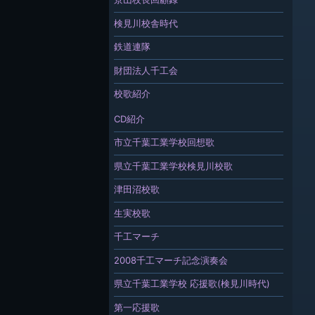
検見川校舎時代
鉄道連隊
財団法人千工会
校歌紹介
CD紹介
市立千葉工業学校回想歌
県立千葉工業学校検見川校歌
津田沼校歌
生実校歌
千工マーチ
2008千工マーチ記念演奏会
県立千葉工業学校 応援歌(検見川時代)
第一応援歌