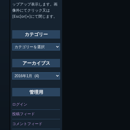
ップアップ表示します。画
像外にてクリック又は
[Esc]or[×]にて閉じます。
カテゴリー
カ
テ
ゴ
リ
アーカイブス
ー
ア
ー
カ
イ
管理用
ブ
ス
ログイン
投稿フィード
コメントフィード