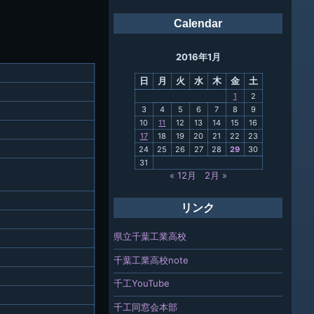
会報
Calendar
ング
2016年1月
母校
日
月
火
水
木
金
土
関連
1
2
3
4
5
6
7
8
9
報「ちば
10
11
12
13
14
15
16
」
17
18
19
20
21
22
23
24
25
26
27
28
29
30
31
« 12月
2月 »
リンク
県立千葉工業高校
千葉工業高校note
千工YouTube
千工同窓会本部