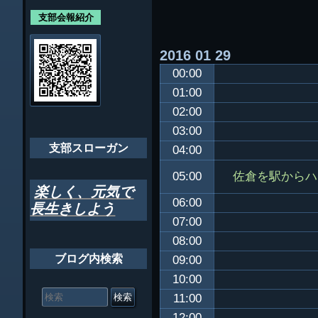
各支部紹介
規約及び細則
ン
支部会報紹介
会員・役員名
ナ
2016
01
29
ビ
千葉市支部組織
00:00
ゲ
ちばし支部だよ
01:00
ー
02:00
年間行事
シ
03:00
会員メッセー
支部スローガン
ョ
04:00
ン
佐倉を駅からハ
05:00
楽しく、元気で
06:00
長生きしよう
07:00
08:00
ブログ内検索
09:00
10:00
検
索
11:00
対
12:00