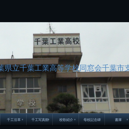
コ
Skip
Skip
Skip
Skip
Skip
Skip
Skip
Skip
Skip
Skip
Skip
Skip
Skip
Skip
Skip
Skip
ン
to
to
to
to
to
to
to
to
to
to
to
to
to
to
to
to
テ
BLOCK-
BLOCK-
TEXT-
SEARCH-
BLOCK-
WGS_WIDGET-
RECENT-
RECENT-
TEXT-
TEXT-
CATEGORIES-
ARCHIVES-
META-
CALENDAR-
SIMPLE-
PAGES-
ン
15
17
17
5
8
2
POSTS-
COMMENTS-
3
8
6
2
2
5
LINKS-
3
ツ
2
2
8
へ
ス
キ
ッ
プ
葉県立千葉工業高等学校同窓会千葉市
千工沿革
千工写真館
校歌紹介
母校記念碑
書庫