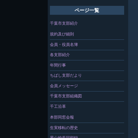
ページ一覧
千葉市支部紹介
規約及び細則
会員・役員名簿
各支部紹介
年間行事
ちばし支部だより
会員メッセージ
千葉市支部組織図
千工沿革
本部同窓会報
生実移転の歴史
景山校長回顧録