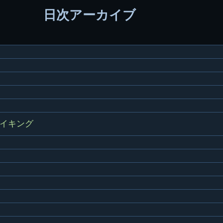
70周年DVD
卒業アルバム
CD紹介
本部同窓
日次アーカイブ
簿
生実移転の歴史
歴代校長
校歌
市立千葉工業学校回
ハイキ
想歌
図
景山校長回顧録
周年写真
応援歌
35周年
県立千葉工業学校
君待橋と
県立千葉工業学校検
応援歌(検見川時代)
り
検見川校舎時代
生実校舎以前
寒川校舎時代
40周年
吹奏楽部
見川校歌
第一応援歌
財団法人千工会
生実校舎以降
千葉商業学校時代
生実校舎の建設
50周年
旧西支部会
津田沼校歌
第二応援歌
にし
ジ
鉄道連隊
昭和18年卒業アル
生実移転
60周年
生実校歌
バム
第三応援歌
イキング
生実移転落成式典
70周年
栗林氏所蔵
千工マーチ
80周年の本校
生実初期
津田沼最後の体育祭
2008千工マーチ記
生実初期の行事
と文化祭
念演奏会
生実初期の文化祭
S42.3卒業記念ソノ
シート
生実校舎初期の実習
これから音頭
200601雪景色