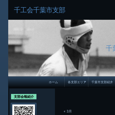
千工会千葉市支部
千
メ
ホーム
各支部エリア
千葉市支部紹介
イ
各支部紹介
規約及び細則
ン
支部会報紹介
会員・役員名
ナ
ビ
« 3月
千葉市支部組織