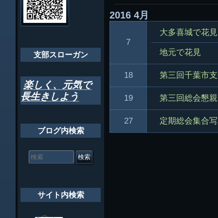
ゲ
2016
4月
ちばし支部だよ
ー
大多喜城で花見
年間行事
シ
7
地元で花見
会員メッセー
支部スローガン
ョ
ン
18
第三回千葉市支
楽しく、元気で
長生きしよう
19
第三回総会懇親
27
定期総会集合写
ブログ内検索
検
索
対
象:
サイト内検索