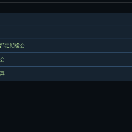
県立千葉工業学校検
応援歌(検見川時代)
り
検見川校舎時代
生実校舎以前
寒川校舎時代
40周年
吹奏楽部
見川校歌
第一応援歌
財団法人千工会
生実校舎以降
千葉商業学校時代
生実校舎の建設
50周年
旧西支部会
津田沼校歌
第二応援歌
にし
ジ
鉄道連隊
昭和18年卒業アル
生実移転
60周年
生実校歌
バム
第三応援歌
生実移転落成式典
70周年
部定期総会
栗林氏所蔵
千工マーチ
80周年の本校
生実初期
会
津田沼最後の体育祭
2008千工マーチ記
生実初期の行事
と文化祭
念演奏会
真
生実初期の文化祭
S42.3卒業記念ソノ
シート
生実校舎初期の実習
これから音頭
200601雪景色
2008.08 生実校舎