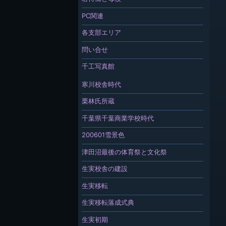
PC関連
各支部エリア
問い合せ
千工写真館
寒川校舎時代
栗林氏所蔵
千葉県千葉商業学校時代
200601雪景色
津田沼最後の体育祭と文化祭
生実校舎の建設
生実移転
生実移転落成式典
生実初期