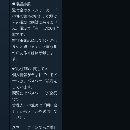
●電話詐欺
還付金やクレジットカード
の件で警察や銀行、役場か
らの電話は絶対にありませ
ん。電話で「金」は100%詐
欺です。
留守番電話にしておくのも
良いと思います。大事な用
件のある方は留守録しま
す。
※個人情報に関して※
個人情報が含まれているペ
ージは、パスワード設定を
しています。
閲覧にはパスワードが必要
です。
管理人への連絡は「問い合
せ」からメールを送信して
下さい。
スマートフォンでもご覧い