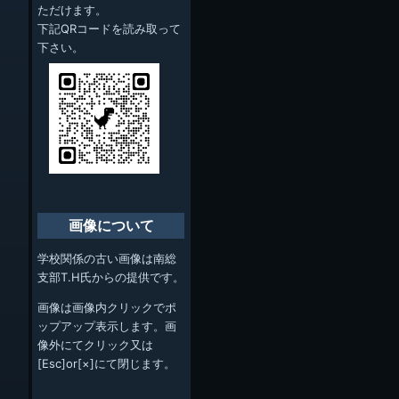
ただけます。
下記QRコードを読み取って
下さい。
画像について
学校関係の古い画像は南総
支部T.H氏からの提供です。
画像は画像内クリックでポ
ップアップ表示します。画
像外にてクリック又は
[Esc]or[×]にて閉じます。