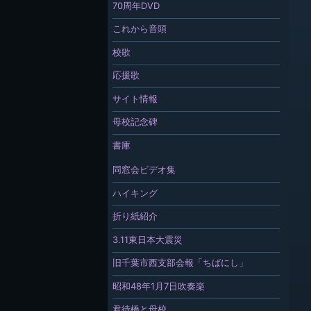
70周年DVD
これから音頭
校歌
応援歌
サイト情報
母校記念碑
書庫
同窓会ビデオ集
ハイキング
折り紙紹介
3.11東日本大震災
旧千葉市西支部会報「ちばにし」
昭和48年1月7日吹奏楽
君待橋と母校