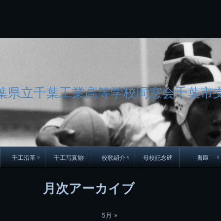
コ
Skip
Skip
Skip
Skip
Skip
Skip
Skip
Skip
Skip
Skip
Skip
Skip
Skip
Skip
Skip
Skip
ン
to
to
to
to
to
to
to
to
to
to
to
to
to
to
to
to
テ
BLOCK-
BLOCK-
TEXT-
SEARCH-
BLOCK-
WGS_WIDGET-
RECENT-
RECENT-
TEXT-
TEXT-
CATEGORIES-
ARCHIVES-
META-
CALENDAR-
SIMPLE-
PAGES-
ン
15
17
17
5
8
2
POSTS-
COMMENTS-
3
8
6
2
2
5
LINKS-
3
ツ
2
2
8
へ
ス
キ
ッ
葉県立千葉工業高等学校同窓会千葉市
プ
千工沿革
千工写真館
校歌紹介
母校記念碑
書庫
70周年DVD
卒業アルバム
CD紹介
本部同窓
月次アーカイブ
簿
生実移転の歴史
歴代校長
校歌
市立千葉工業学校回
ハイキ
想歌
5月 »
図
景山校長回顧録
周年写真
応援歌
35周年
県立千葉工業学校
君待橋と