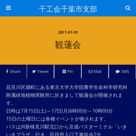
千工会千葉市支部
2017-07-01
観蓮会
Share
Tweet
Pin
Mail
SMS
花見川区畑町にある東京大学大学院農学生命科学研究科
附属緑地植物実験所に於きまして観蓮会が開催されま
す。
日時は7月15日(土)～17日(月)6時00分～10時00分
15日の土曜日には各種イベントが催されます。
バスはJR新検見川駅北口から京成バスターミナル「いき
いきプラザ」行き、区役所入口下車徒歩1分