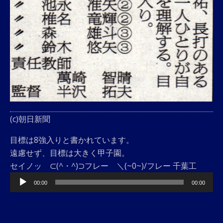
(c)朝日新聞
目標は8強入りと書かれています。
遠慮せず、目標は大きく甲子園。
セイノッ ⊂(^・^)⊃フレー ＼(~0~)/フレー 千葉工
音
00:00
00:00
声
プ
レ