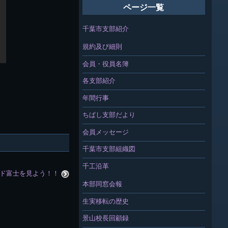
ページ一覧
千葉市支部紹介
規約及び細則
会員・役員名簿
各支部紹介
年間行事
ちばし支部だより
会員メッセージ
千葉市支部組織図
千工沿革
ド富士を見よう！！
本部同窓会報
生実移転の歴史
景山校長回顧録