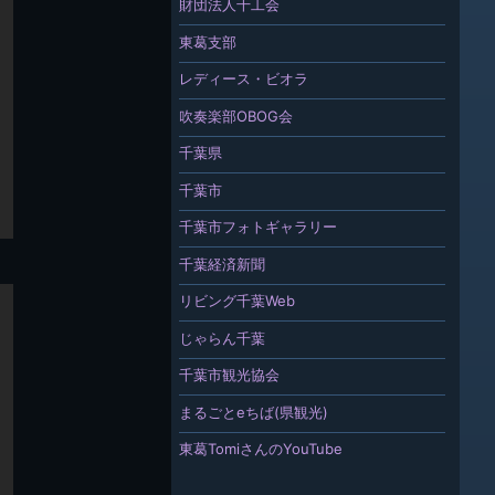
財団法人千工会
東葛支部
レディース・ビオラ
吹奏楽部OBOG会
千葉県
千葉市
千葉市フォトギャラリー
千葉経済新聞
リビング千葉Web
じゃらん千葉
千葉市観光協会
まるごとeちば(県観光)
東葛TomiさんのYouTube