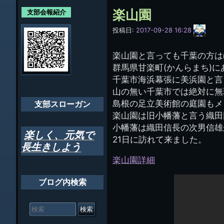
各支部紹介
規約及び細則
ン
楽山園
支部会報紹介
会員・役員名
ナ
サ
投稿日:
2017-09-28 16:28
イ
ビ
千葉市支部組織
ト
管
楽山園と言っても千葉の方は
ゲ
理
ちばし支部だよ
群馬県甘楽町(かんらまち)
人
ー
(44E)
千葉市海浜幕張に美浜園と言
年間行事
シ
山の無い千葉市では絶対に無
島根の足立美術館の庭園もメ
会員メッセー
支部スローガン
ョ
楽山園は旧小幡藩と言う織田
ン
小幡藩は織田信長の次男信雄
楽しく、元気で
21日に訪れて来ました。
長生きしよう
楽山園詳細
ブログ内検索
検
索
対