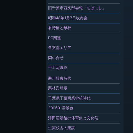
旧千葉市西支部会報「ちばにし」
昭和48年1月7日吹奏楽
君待橋と母校
PC関連
各支部エリア
問い合せ
千工写真館
寒川校舎時代
栗林氏所蔵
千葉県千葉商業学校時代
200601雪景色
津田沼最後の体育祭と文化祭
生実校舎の建設