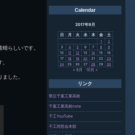
会報
Calendar
ング
2017年9月
母校
日
月
火
水
木
金
土
関連
1
2
素晴らしいです。
3
4
5
6
7
8
9
報「ちば
10
11
12
13
14
15
16
」
17
18
19
20
21
22
23
す。
24
25
26
27
28
29
30
« 8月
10月 »
りました。
リンク
県立千葉工業高校
千葉工業高校note
千工YouTube
千工同窓会本部