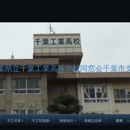
コ
ン
テ
ン
ツ
へ
ス
キ
ッ
プ
葉県立千葉工業高等学校同窓会千葉市
千工沿革
千工写真館
校歌紹介
母校記念碑
書庫