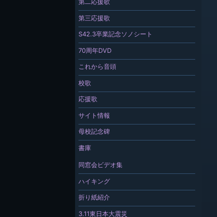
第二応援歌
第三応援歌
S42.3卒業記念ソノシート
70周年DVD
これから音頭
校歌
応援歌
サイト情報
母校記念碑
書庫
同窓会ビデオ集
ハイキング
折り紙紹介
3.11東日本大震災