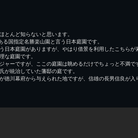
70周年DVD
卒業アルバム
CD紹介
本部同窓
簿
生実移転の歴史
歴代校長
校歌
市立千葉工業学校回
ハイキ
想歌
図
景山校長回顧録
周年写真
応援歌
35周年
県立千葉工業学校
君待橋と
ほとんど知らないと思います。
県立千葉工業学校検
応援歌(検見川時代)
り
検見川校舎時代
生実校舎以前
寒川校舎時代
40周年
吹奏楽部
見川校歌
にある国指定名勝楽山園と言う日本庭園です。
第一応援歌
う日本庭園がありますが、やはり借景を利用したこちらが
財団法人千工会
生実校舎以降
千葉商業学校時代
生実校舎の建設
50周年
旧西支部会
津田沼校歌
理な庭園です。
第二応援歌
にし
ジャーですが、ここの庭園は眺めるだけでちょっと不満で
ジ
鉄道連隊
昭和18年卒業アル
生実移転
60周年
生実校歌
氏が統治していた藩邸の庭です。
バム
第三応援歌
生実移転落成式典
70周年
が徳川幕府から与えられた地ですが、信雄の長男信良が入
栗林氏所蔵
千工マーチ
80周年の本校
生実初期
津田沼最後の体育祭
2008千工マーチ記
生実初期の行事
と文化祭
念演奏会
生実初期の文化祭
S42.3卒業記念ソノ
シート
生実校舎初期の実習
これから音頭
200601雪景色