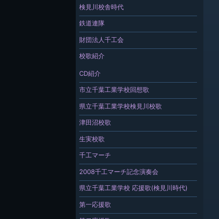
検見川校舎時代
鉄道連隊
財団法人千工会
校歌紹介
CD紹介
市立千葉工業学校回想歌
県立千葉工業学校検見川校歌
津田沼校歌
生実校歌
千工マーチ
2008千工マーチ記念演奏会
県立千葉工業学校 応援歌(検見川時代)
第一応援歌