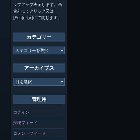
ップアップ表示します。画
像外にてクリック又は
[Esc]or[×]にて閉じます。
カテゴリー
カ
テ
ゴ
リ
アーカイブス
ー
ア
ー
カ
イ
管理用
ブ
ス
ログイン
投稿フィード
コメントフィード