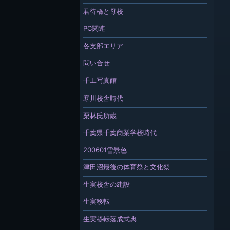
君待橋と母校
PC関連
各支部エリア
問い合せ
千工写真館
寒川校舎時代
栗林氏所蔵
千葉県千葉商業学校時代
200601雪景色
津田沼最後の体育祭と文化祭
生実校舎の建設
生実移転
生実移転落成式典