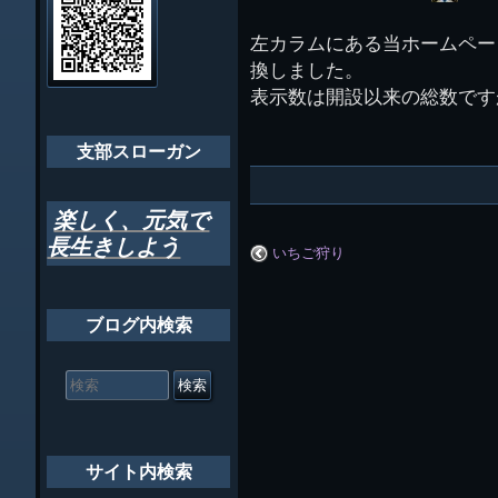
イ
ビ
千葉市支部組織
ト
管
左カラムにある当ホームペー
ゲ
理
ちばし支部だよ
換しました。
人
ー
(44E)
表示数は開設以来の総数です
年間行事
シ
会員メッセー
支部スローガン
ョ
ン
楽しく、元気で
長生きしよう
いちご狩り
ブログ内検索
検
索
対
象:
サイト内検索