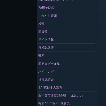
70周年DVD
これから音頭
校歌
応援歌
サイト情報
母校記念碑
書庫
同窓会ビデオ集
ハイキング
折り紙紹介
3.11東日本大震災
旧千葉市西支部会報「ちばにし」
昭和48年1月7日吹奏楽