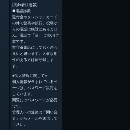
[高齢者注意報]
●電話詐欺
還付金やクレジットカード
の件で警察や銀行、役場か
らの電話は絶対にありませ
ん。電話で「金」は100%詐
欺です。
留守番電話にしておくのも
良いと思います。大事な用
件のある方は留守録しま
す。
※個人情報に関して※
個人情報が含まれているペ
ージは、パスワード設定を
しています。
閲覧にはパスワードが必要
です。
管理人への連絡は「問い合
せ」からメールを送信して
下さい。