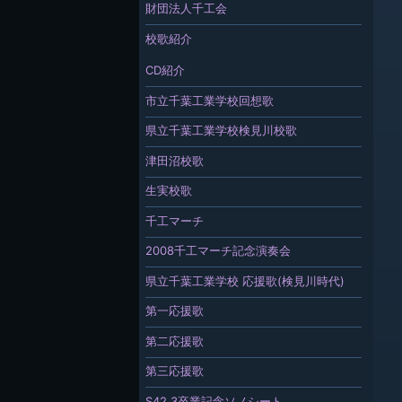
財団法人千工会
校歌紹介
CD紹介
市立千葉工業学校回想歌
県立千葉工業学校検見川校歌
津田沼校歌
生実校歌
千工マーチ
2008千工マーチ記念演奏会
県立千葉工業学校 応援歌(検見川時代)
第一応援歌
第二応援歌
第三応援歌
S42.3卒業記念ソノシート