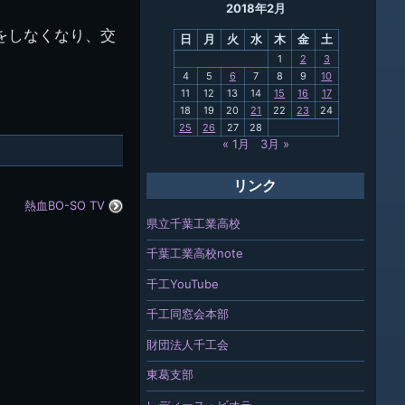
2018年2月
母校
をしなくなり、交
日
月
火
水
木
金
土
関連
1
2
3
4
5
6
7
8
9
10
報「ちば
11
12
13
14
15
16
17
」
18
19
20
21
22
23
24
25
26
27
28
« 1月
3月 »
リンク
熱血BO-SO TV
県立千葉工業高校
千葉工業高校note
千工YouTube
千工同窓会本部
財団法人千工会
東葛支部
レディース・ビオラ