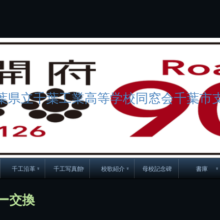
コ
ン
テ
ン
ツ
へ
ス
キ
ッ
プ
葉県立千葉工業高等学校同窓会千葉市
千工沿革
千工写真館
校歌紹介
母校記念碑
書庫
70周年DVD
卒業アルバム
CD紹介
本部同窓
ー交換
簿
生実移転の歴史
歴代校長
校歌
市立千葉工業学校回
ハイキ
想歌