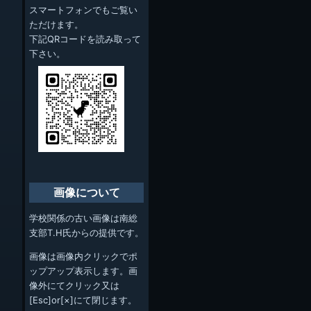
スマートフォンでもご覧い
ただけます。
下記QRコードを読み取って
下さい。
画像について
学校関係の古い画像は南総
支部T.H氏からの提供です。
画像は画像内クリックでポ
ップアップ表示します。画
像外にてクリック又は
[Esc]or[×]にて閉じます。