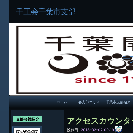
千工会千葉市支部
千
メ
ホーム
各支部エリア
千葉市支部紹介
イ
各支部紹介
規約及び細則
ン
アクセスカウンタ
支部会報紹介
会員・役員名
ナ
サ
投稿日:
2018-02-02 09:19