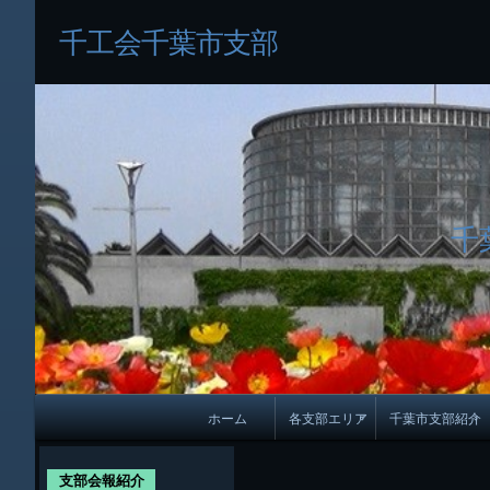
千工会千葉市支部
千
メ
ホーム
各支部エリア
千葉市支部紹介
イ
各支部紹介
規約及び細則
ン
支部会報紹介