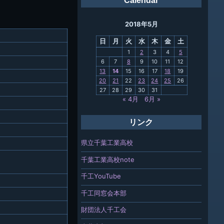
Calendar
ング
2018年5月
母校
日
月
火
水
木
金
土
関連
1
2
3
4
5
6
7
8
9
10
11
12
報「ちば
13
14
15
16
17
18
19
」
20
21
22
23
24
25
26
27
28
29
30
31
« 4月
6月 »
リンク
県立千葉工業高校
千葉工業高校note
千工YouTube
千工同窓会本部
財団法人千工会