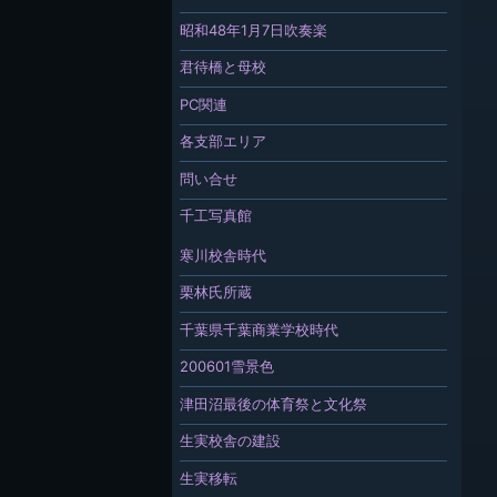
昭和48年1月7日吹奏楽
君待橋と母校
PC関連
各支部エリア
問い合せ
千工写真館
寒川校舎時代
栗林氏所蔵
千葉県千葉商業学校時代
200601雪景色
津田沼最後の体育祭と文化祭
生実校舎の建設
生実移転