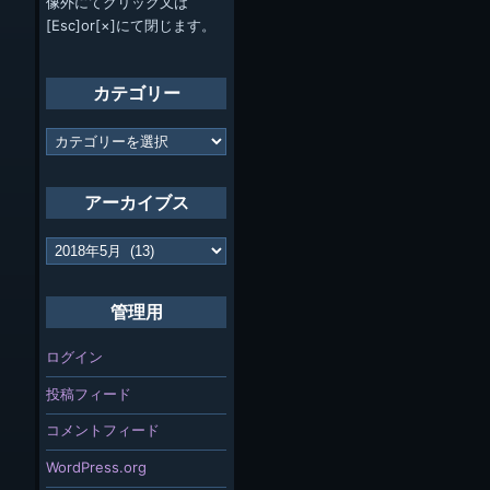
像外にてクリック又は
[Esc]or[×]にて閉じます。
カテゴリー
カ
テ
ゴ
リ
アーカイブス
ー
ア
ー
カ
イ
管理用
ブ
ス
ログイン
投稿フィード
コメントフィード
WordPress.org