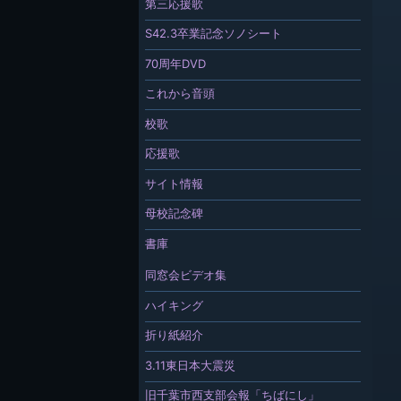
第三応援歌
S42.3卒業記念ソノシート
70周年DVD
これから音頭
校歌
応援歌
サイト情報
母校記念碑
書庫
同窓会ビデオ集
ハイキング
折り紙紹介
3.11東日本大震災
旧千葉市西支部会報「ちばにし」