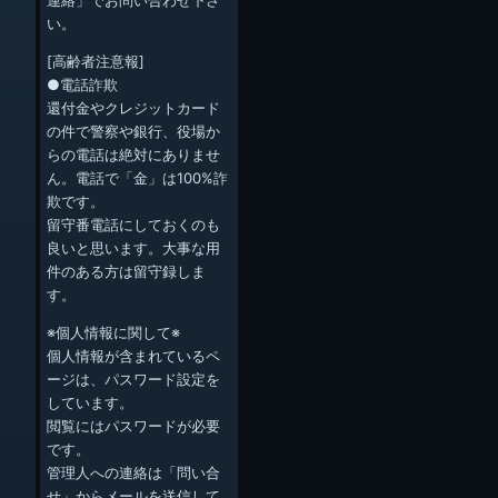
い。
[高齢者注意報]
●電話詐欺
還付金やクレジットカード
の件で警察や銀行、役場か
らの電話は絶対にありませ
ん。電話で「金」は100%詐
欺です。
留守番電話にしておくのも
良いと思います。大事な用
件のある方は留守録しま
す。
※個人情報に関して※
個人情報が含まれているペ
ージは、パスワード設定を
しています。
閲覧にはパスワードが必要
です。
管理人への連絡は「問い合
せ」からメールを送信して