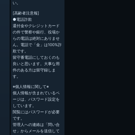
い。
[高齢者注意報]
●電話詐欺
還付金やクレジットカード
の件で警察や銀行、役場か
らの電話は絶対にありませ
ん。電話で「金」は100%詐
欺です。
留守番電話にしておくのも
良いと思います。大事な用
件のある方は留守録しま
す。
※個人情報に関して※
個人情報が含まれているペ
ージは、パスワード設定を
しています。
閲覧にはパスワードが必要
です。
管理人への連絡は「問い合
せ」からメールを送信して