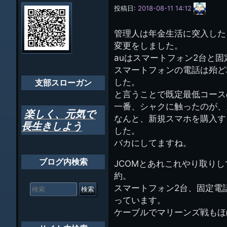
会員・役員名
ナ
サ
投稿日:
2018-08-11 14:12
イ
ビ
千葉市支部組織
ト
管
管理人は年金生活に突入した
ゲ
理
ちばし支部だよ
変更をしました。
人
ー
(44E)
auはスマートフォン2台と固
年間行事
シ
スマートフォンの電話は殆ど
した。
会員メッセー
支部スローガン
ョ
と言うことで既定最低コース
ン
一番、シャクに触ったのが、
楽しく、元気で
なんと、新規スマホを購入す
長生きしよう
した。
バカにしてますね。
ブログ内検索
JCOMとあれこれやり取りし
約。
検
スマートフォン2台、固定電話
索
対
っています。
象:
ケーブルでマリーンズ戦もほ