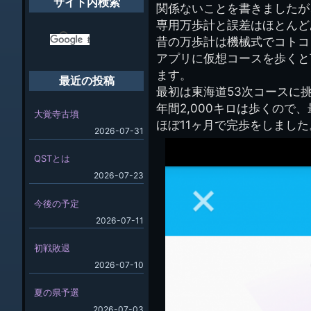
サイト内検索
関係ないことを書きましたが
専用万歩計と誤差はほとんど
昔の万歩計は機械式でコトコ
アプリに仮想コースを歩くと
ます。
最近の投稿
最初は東海道53次コースに
年間2,000キロは歩くの
大覚寺古墳
ほぼ11ヶ月で完歩をしました
2026-07-31
QSTとは
2026-07-23
今後の予定
2026-07-11
初戦敗退
2026-07-10
夏の県予選
2026-07-03