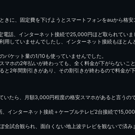
簿
生実移転の歴史
歴代校長
校歌
市立千葉工業学校回
ハイキ
想歌
図
景山校長回顧録
周年写真
応援歌
35周年
県立千葉工業学校
君待橋と
ときに、固定費を下げようとスマートフォンをauから格安ス
県立千葉工業学校検
応援歌(検見川時代)
り
検見川校舎時代
生実校舎以前
寒川校舎時代
40周年
吹奏楽部
見川校歌
第一応援歌
定電話、インターネット接続で25,000円ほど取られていま
財団法人千工会
生実校舎以降
千葉商業学校時代
生実校舎の建設
50周年
旧西支部会
津田沼校歌
利用していませんでしたし、インターネット接続もほとん
第二応援歌
にし
ジ
鉄道連隊
昭和18年卒業アル
生実移転
60周年
生実校歌
のパケット量の1/10も使っていませんでした。
バム
第三応援歌
生実移転落成式典
70周年
スマホの2年払いが終わっても、全く料金が下がらないこ
栗林氏所蔵
千工マーチ
ると2年間割引きがあり、その割引きが終わるので料金が
80周年の本校
生実初期
津田沼最後の体育祭
2008千工マーチ記
生実初期の行事
と文化祭
念演奏会
ていたら、月額3,000円程度の格安スマホがあると言うの
生実初期の文化祭
S42.3卒業記念ソノ
シート
生実校舎初期の実習
、インターネット接続＋ケーブルテレビ2台接続で15,00
これから音頭
200601雪景色
ぼ全試合観られ、面白くない地上波テレビを観ないで済み
2008.08 生実校舎