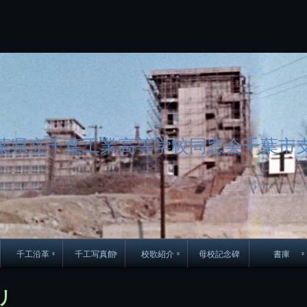
コ
ン
テ
ン
ツ
へ
ス
キ
ッ
プ
葉県立千葉工業高等学校同窓会千葉市
千工沿革
千工写真館
校歌紹介
母校記念碑
書庫
70周年DVD
卒業アルバム
CD紹介
本部同窓
リ