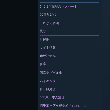
S42.3卒業記念ソノシート
70周年DVD
これから音頭
校歌
応援歌
サイト情報
母校記念碑
書庫
同窓会ビデオ集
ハイキング
折り紙紹介
3.11東日本大震災
旧千葉市西支部会報「ちばにし」