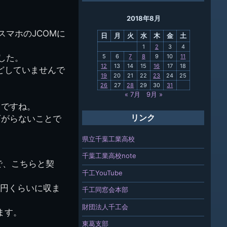
ング
2018年8月
母校
マホのJCOMに
日
月
火
水
木
金
土
関連
1
2
3
4
した。
5
6
7
8
9
10
11
報「ちば
12
13
14
15
16
17
18
どしていませんで
」
19
20
21
22
23
24
25
26
27
28
29
30
31
« 7月
9月 »
とですね。
下がらないことで
リンク
県立千葉工業高校
千葉工業高校note
で、こちらと契
千工YouTube
0円くらいに収ま
千工同窓会本部
財団法人千工会
ます。
東葛支部