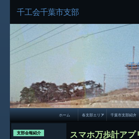
千工会千葉市支部
千
メ
ホーム
各支部エリア
千葉市支部紹介
イ
各支部紹介
規約及び細則
ン
スマホ万歩計アプ
支部会報紹介