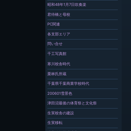
昭和48年1月7日吹奏楽
君待橋と母校
PC関連
各支部エリア
問い合せ
千工写真館
寒川校舎時代
栗林氏所蔵
千葉県千葉商業学校時代
200601雪景色
津田沼最後の体育祭と文化祭
生実校舎の建設
生実移転