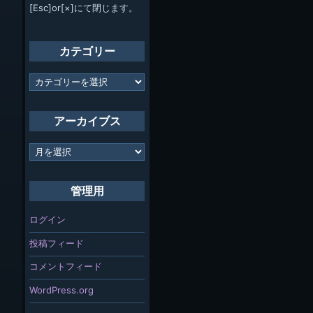
[Esc]or[×]にて閉じます。
カテゴリー
カ
テ
ゴ
リ
アーカイブス
ー
ア
ー
カ
イ
管理用
ブ
ス
ログイン
投稿フィード
コメントフィード
WordPress.org