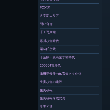
PC関連
各支部エリア
問い合せ
千工写真館
寒川校舎時代
栗林氏所蔵
千葉県千葉商業学校時代
200601雪景色
津田沼最後の体育祭と文化祭
生実校舎の建設
生実移転
生実移転落成式典
生実初期