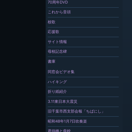
70周年DVD
これから音頭
校歌
応援歌
サイト情報
母校記念碑
書庫
同窓会ビデオ集
ハイキング
折り紙紹介
3.11東日本大震災
旧千葉市西支部会報「ちばにし」
昭和48年1月7日吹奏楽
君待橋と母校