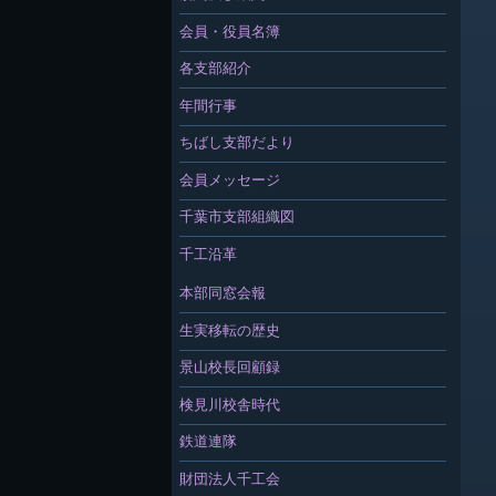
会員・役員名簿
各支部紹介
年間行事
ちばし支部だより
会員メッセージ
千葉市支部組織図
千工沿革
本部同窓会報
生実移転の歴史
景山校長回顧録
検見川校舎時代
鉄道連隊
財団法人千工会