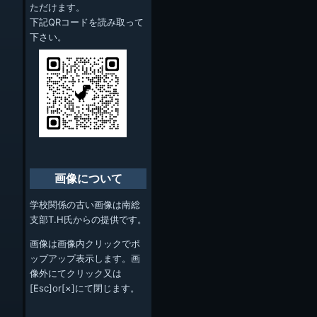
ただけます。
下記QRコードを読み取って
下さい。
画像について
学校関係の古い画像は南総
支部T.H氏からの提供です。
画像は画像内クリックでポ
ップアップ表示します。画
像外にてクリック又は
[Esc]or[×]にて閉じます。