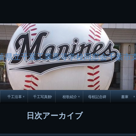
コ
Skip
Skip
Skip
Skip
Skip
Skip
Skip
Skip
Skip
Skip
Skip
Skip
Skip
Skip
Skip
Skip
ン
to
to
to
to
to
to
to
to
to
to
to
to
to
to
to
to
テ
BLOCK-
BLOCK-
TEXT-
SEARCH-
BLOCK-
WGS_WIDGET-
RECENT-
RECENT-
TEXT-
TEXT-
CATEGORIES-
ARCHIVES-
META-
CALENDAR-
SIMPLE-
PAGES-
ン
15
17
17
5
8
2
POSTS-
COMMENTS-
3
8
6
2
2
5
LINKS-
3
ツ
2
2
8
へ
ス
キ
ッ
葉県立千葉工業高等学校同窓会千葉市
プ
千工沿革
千工写真館
校歌紹介
母校記念碑
書庫
70周年DVD
卒業アルバム
CD紹介
本部同窓
日次アーカイブ
簿
生実移転の歴史
歴代校長
校歌
市立千葉工業学校回
ハイキ
想歌
図
景山校長回顧録
周年写真
応援歌
35周年
県立千葉工業学校
君待橋と