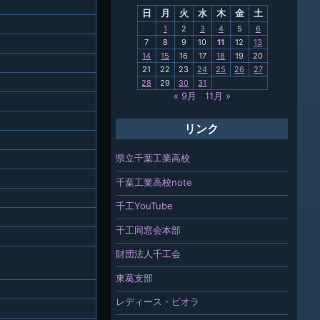
日
月
火
水
木
金
土
関連
1
2
3
4
5
6
7
8
9
10
11
12
13
報「ちば
14
15
16
17
18
19
20
」
21
22
23
24
25
26
27
28
29
30
31
« 9月
11月 »
リンク
県立千葉工業高校
千葉工業高校note
千工YouTube
千工同窓会本部
財団法人千工会
東葛支部
レディース・ビオラ