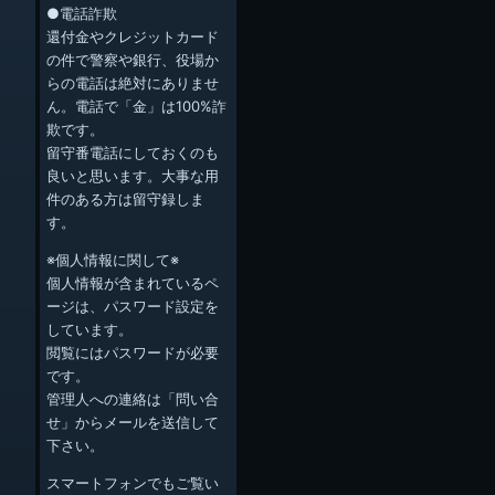
●電話詐欺
還付金やクレジットカード
の件で警察や銀行、役場か
らの電話は絶対にありませ
ん。電話で「金」は100%詐
欺です。
留守番電話にしておくのも
良いと思います。大事な用
件のある方は留守録しま
す。
※個人情報に関して※
個人情報が含まれているペ
ージは、パスワード設定を
しています。
閲覧にはパスワードが必要
です。
管理人への連絡は「問い合
せ」からメールを送信して
下さい。
スマートフォンでもご覧い