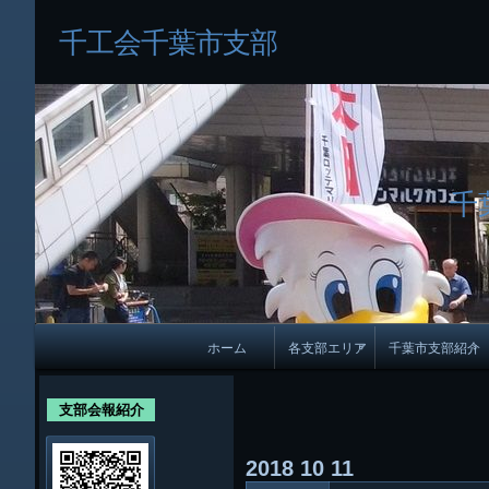
千工会千葉市支部
千
メ
ホーム
各支部エリア
千葉市支部紹介
イ
各支部紹介
規約及び細則
ン
支部会報紹介
会員・役員名
ナ
2018
10
11
ビ
千葉市支部組織