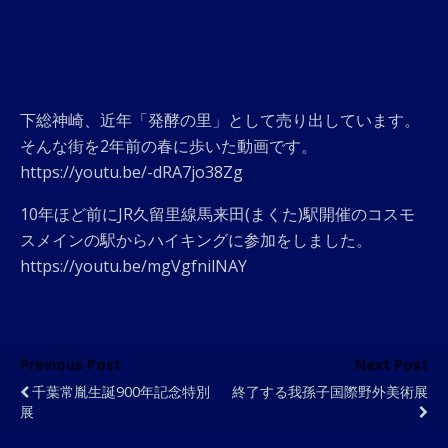
下総神崎、近年「発酵の里」として売り出しています。
そんな街を2年前の春に歩いた動画です。
https://youtu.be/-dRA7jo38Zg
10年ほど前にJR久留里線馬来田(まくた)駅開催のコスモ
スメインの駅からハイキングに参加をしました。
https://youtu.be/mgVgfnilNAY
Previous Post
Next Post
千葉常胤生誕900年記念特別
終了する我孫子国際野外美術展
展