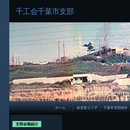
千工会千葉市支部
千
メ
ホーム
各支部エリア
千葉市支部紹介
イ
各支部紹介
規約及び細則
ン
支部会報紹介