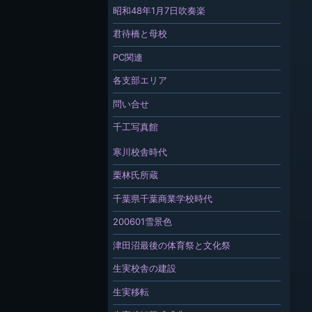
昭和48年1月7日吹奏楽
君待橋と母校
PC関連
各支部エリア
問い合せ
千工写真館
寒川校舎時代
栗林氏所蔵
千葉県千葉商業学校時代
200601雪景色
津田沼最後の体育祭と文化祭
生実校舎の建設
生実移転