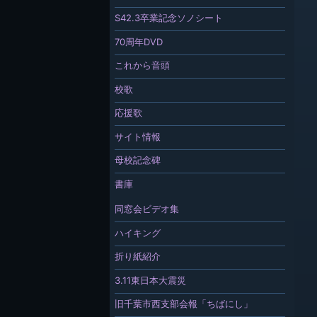
S42.3卒業記念ソノシート
70周年DVD
これから音頭
校歌
応援歌
サイト情報
母校記念碑
書庫
同窓会ビデオ集
ハイキング
折り紙紹介
3.11東日本大震災
旧千葉市西支部会報「ちばにし」