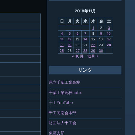
ング
2018年11月
母校
日
月
火
水
木
金
土
関連
1
2
3
4
5
6
7
8
9
10
報「ちば
11
12
13
14
15
16
17
」
18
19
20
21
22
23
24
25
26
27
28
29
30
« 10月
12月 »
リンク
県立千葉工業高校
千葉工業高校note
千工YouTube
千工同窓会本部
財団法人千工会
東葛支部