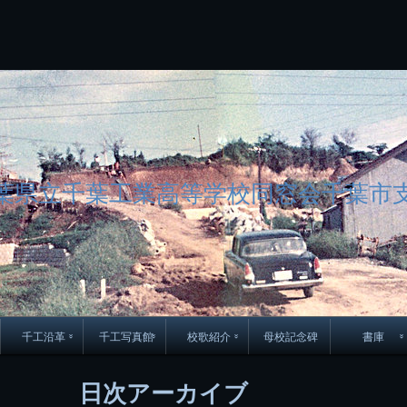
コ
Skip
Skip
Skip
Skip
Skip
Skip
Skip
Skip
Skip
Skip
Skip
Skip
Skip
Skip
Skip
Skip
ン
to
to
to
to
to
to
to
to
to
to
to
to
to
to
to
to
テ
BLOCK-
BLOCK-
TEXT-
SEARCH-
BLOCK-
WGS_WIDGET-
RECENT-
RECENT-
TEXT-
TEXT-
CATEGORIES-
ARCHIVES-
META-
CALENDAR-
SIMPLE-
PAGES-
ン
15
17
17
5
8
2
POSTS-
COMMENTS-
3
8
6
2
2
5
LINKS-
3
ツ
2
2
8
へ
ス
キ
ッ
プ
葉県立千葉工業高等学校同窓会千葉市
千工沿革
千工写真館
校歌紹介
母校記念碑
書庫
70周年DVD
卒業アルバム
CD紹介
本部同窓
日次アーカイブ