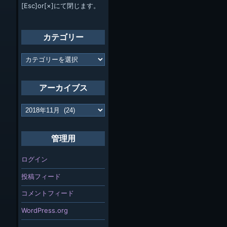
[Esc]or[×]にて閉じます。
カテゴリー
カ
テ
ゴ
リ
アーカイブス
ー
ア
ー
カ
イ
管理用
ブ
ス
ログイン
投稿フィード
コメントフィード
WordPress.org