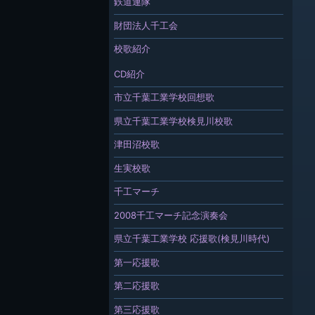
鉄道連隊
財団法人千工会
校歌紹介
CD紹介
市立千葉工業学校回想歌
県立千葉工業学校検見川校歌
津田沼校歌
生実校歌
千工マーチ
2008千工マーチ記念演奏会
県立千葉工業学校 応援歌(検見川時代)
第一応援歌
第二応援歌
第三応援歌