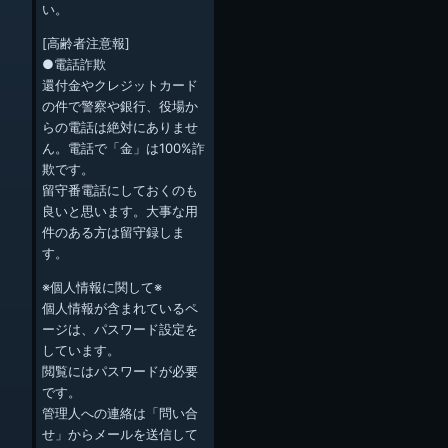
い。
[高齢者注意報]
●電話詐欺
還付金やクレジットカード
の件で警察や銀行、役場か
らの電話は絶対にありませ
ん。電話で「金」は100%詐
欺です。
留守番電話にしておくのも
良いと思います。大事な用
件のある方は留守録しま
す。
※個人情報に関して※
個人情報が含まれているペ
ージは、パスワード設定を
しています。
閲覧にはパスワードが必要
です。
管理人への連絡は「問い合
せ」からメールを送信して