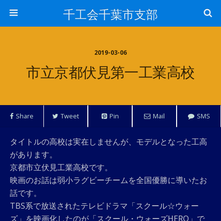
千工会千葉市支部
2019-03-06
市立京都伏見第一工業高校
Share
Tweet
Pin
Mail
SMS
タイトルの高校は実在しませんが、モデルとなった工高
があります。
京都市立伏見工業高校です。
映画のお話は弱小ラグビーチームを全国優勝に導いたお
話です。
TBS系で放送されたテレビドラマ「スクール☆ウォー
ズ」を映画化したのが「スクール・ウォーズHERO」で