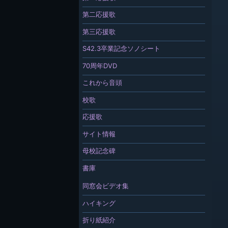
第二応援歌
第三応援歌
S42.3卒業記念ソノシート
70周年DVD
これから音頭
校歌
応援歌
サイト情報
母校記念碑
書庫
同窓会ビデオ集
ハイキング
折り紙紹介