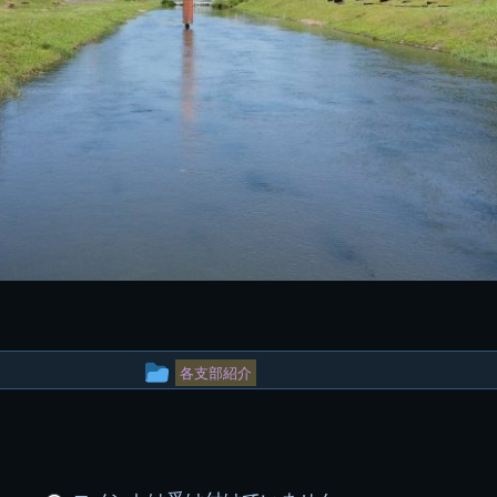
投
各支部紹介
稿
グ
ル