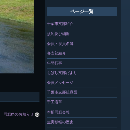
ページ一覧
千葉市支部紹介
規約及び細則
会員・役員名簿
各支部紹介
年間行事
ちばし支部だより
会員メッセージ
千葉市支部組織図
千工沿革
本部同窓会報
同窓祭のお知らせ
生実移転の歴史