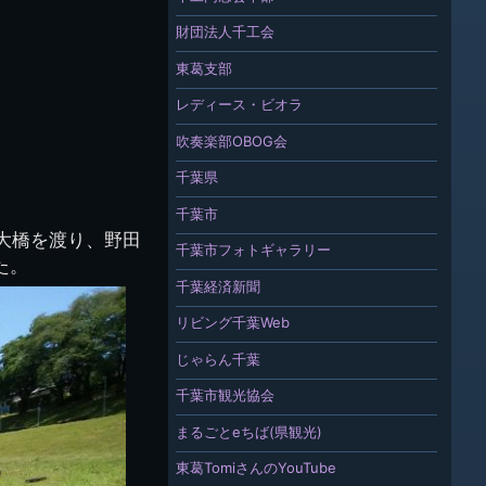
財団法人千工会
東葛支部
レディース・ビオラ
吹奏楽部OBOG会
千葉県
千葉市
大橋を渡り、野田
千葉市フォトギャラリー
た。
千葉経済新聞
リビング千葉Web
じゃらん千葉
千葉市観光協会
まるごとeちば(県観光)
東葛TomiさんのYouTube