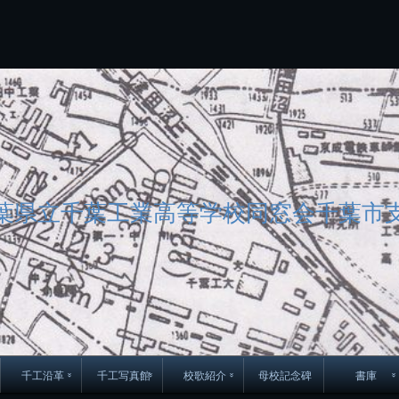
コ
ン
テ
ン
ツ
へ
ス
キ
ッ
プ
葉県立千葉工業高等学校同窓会千葉市
千工沿革
千工写真館
校歌紹介
母校記念碑
書庫