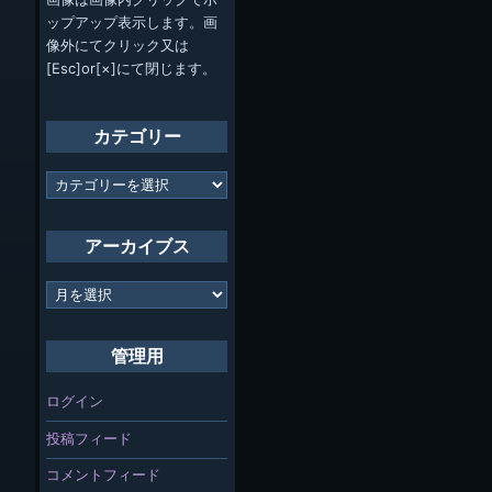
ップアップ表示します。画
像外にてクリック又は
[Esc]or[×]にて閉じます。
カテゴリー
カ
テ
ゴ
リ
アーカイブス
ー
ア
ー
カ
イ
管理用
ブ
ス
ログイン
投稿フィード
コメントフィード