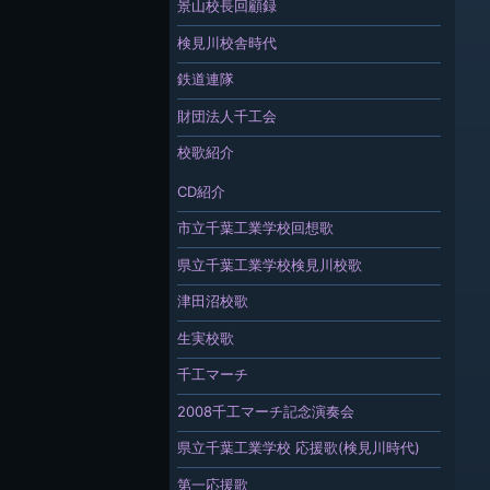
景山校長回顧録
検見川校舎時代
鉄道連隊
財団法人千工会
校歌紹介
CD紹介
市立千葉工業学校回想歌
県立千葉工業学校検見川校歌
津田沼校歌
生実校歌
千工マーチ
2008千工マーチ記念演奏会
県立千葉工業学校 応援歌(検見川時代)
第一応援歌