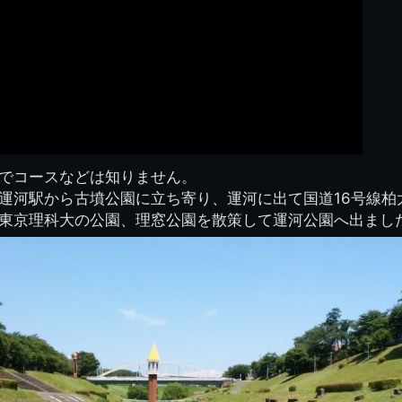
200601雪景色
2008.08 生実校舎
でコースなどは知りません。
運河駅から古墳公園に立ち寄り、運河に出て国道16号線柏
東京理科大の公園、理窓公園を散策して運河公園へ出まし