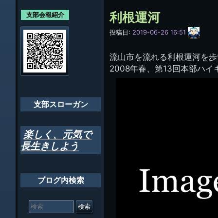
各支部紹介
規約及び細則
ン
利根運河
支部会報紹介
会員・役員名
ナ
サ
投稿日:
2019-06-26 16:51
イ
ビ
千葉市支部組織
ト
管
流山市を流れる利根運河を歩
ゲ
理
ちばし支部だよ
2008年春、第13回本部ハ
人
ー
(44E)
年間行事
シ
会員メッセー
支部スローガン
ョ
ン
楽しく、元気で
長生きしよう
ブログ内検索
検
索
対