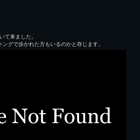
70周年DVD
卒業アルバム
CD紹介
本部同窓
簿
生実移転の歴史
歴代校長
校歌
市立千葉工業学校回
ハイキ
想歌
図
景山校長回顧録
周年写真
応援歌
35周年
県立千葉工業学校
君待橋と
いて来ました。
県立千葉工業学校検
応援歌(検見川時代)
り
検見川校舎時代
生実校舎以前
寒川校舎時代
40周年
吹奏楽部
見川校歌
イキングで歩かれた方もいるのかと存じます。
第一応援歌
財団法人千工会
生実校舎以降
千葉商業学校時代
生実校舎の建設
50周年
旧西支部会
津田沼校歌
第二応援歌
にし
ジ
鉄道連隊
昭和18年卒業アル
生実移転
60周年
生実校歌
バム
第三応援歌
生実移転落成式典
70周年
栗林氏所蔵
千工マーチ
80周年の本校
生実初期
津田沼最後の体育祭
2008千工マーチ記
生実初期の行事
と文化祭
念演奏会
生実初期の文化祭
S42.3卒業記念ソノ
シート
生実校舎初期の実習
これから音頭