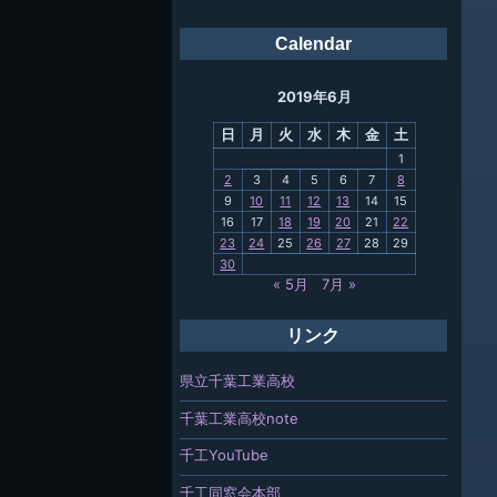
会報
Calendar
ング
2019年6月
母校
日
月
火
水
木
金
土
関連
1
2
3
4
5
6
7
8
報「ちば
9
10
11
12
13
14
15
」
16
17
18
19
20
21
22
23
24
25
26
27
28
29
30
« 5月
7月 »
リンク
県立千葉工業高校
千葉工業高校note
千工YouTube
千工同窓会本部