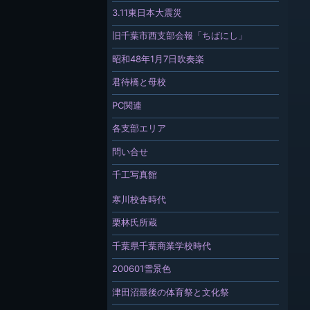
3.11東日本大震災
旧千葉市西支部会報「ちばにし」
昭和48年1月7日吹奏楽
君待橋と母校
PC関連
各支部エリア
問い合せ
千工写真館
寒川校舎時代
栗林氏所蔵
千葉県千葉商業学校時代
200601雪景色
津田沼最後の体育祭と文化祭