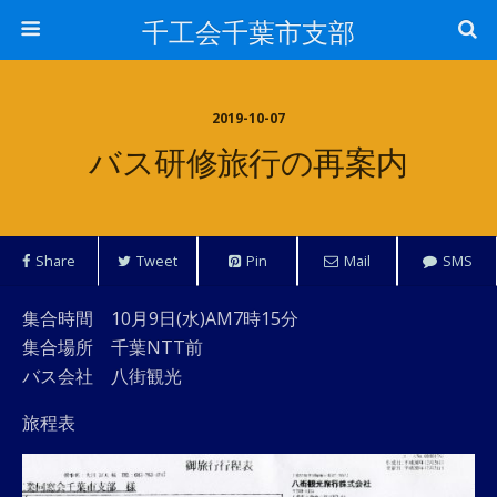
千工会千葉市支部
2019-10-07
バス研修旅行の再案内
Share
Tweet
Pin
Mail
SMS
集合時間 10月9日(水)AM7時15分
集合場所 千葉NTT前
バス会社 八街観光
旅程表