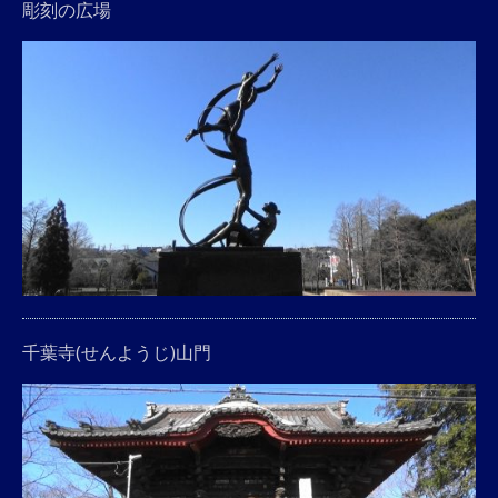
彫刻の広場
千葉寺(せんようじ)山門