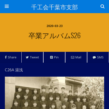
千工会千葉市支部
2020-03-23
卒業アルバムS26
Share
Tweet
Pin
Mail
SMS
C26A 湯浅