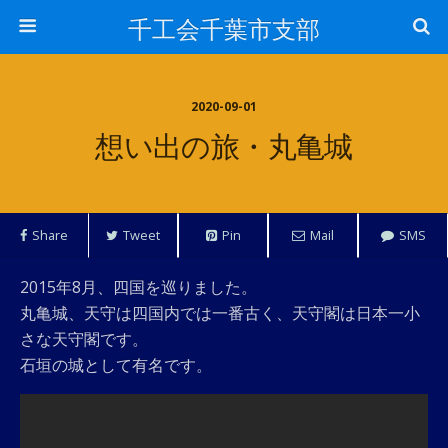
千工会千葉市支部
2020-09-01
想い出の旅・丸亀城
Share
Tweet
Pin
Mail
SMS
2015年8月、四国を巡りました。
丸亀城、天守は四国内では一番古く、天守閣は日本一小
さな天守閣です。
石垣の城として有名です。