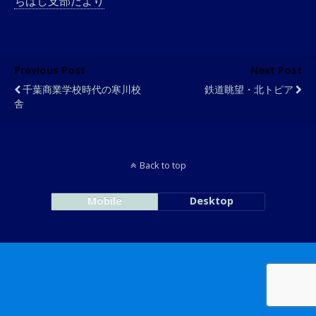
ちばし支部だより
Previous Post
Next Post
千葉商業学校時代の寒川校
鉄道眺望・北トピア
舎
Back to top
Mobile
Desktop