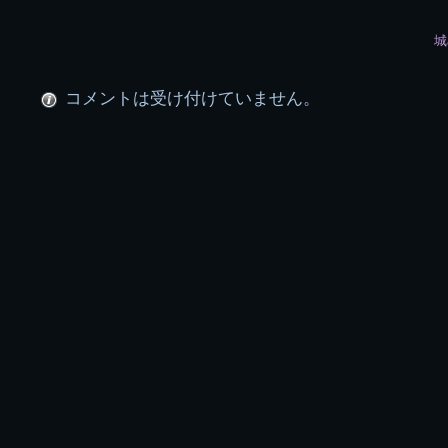
稿
城
グ
ル
コメントは受け付けていません。
ー
プ