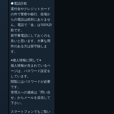
●電話詐欺
還付金やクレジットカード
の件で警察や銀行、役場か
らの電話は絶対にありませ
ん。電話で「金」は100%詐
欺です。
留守番電話にしておくのも
良いと思います。大事な用
件のある方は留守録しま
す。
※個人情報に関して※
個人情報が含まれているペ
ージは、パスワード設定を
しています。
閲覧にはパスワードが必要
です。
管理人への連絡は「問い合
せ」からメールを送信して
下さい。
スマートフォンでもご覧い