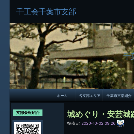
千工会千葉市支部
千
メ
ホーム
各支部エリア
千葉市支部紹介
イ
各支部紹介
規約及び細則
ン
城めぐり・安芸城
支部会報紹介
会員・役員名
ナ
サ
投稿日:
2020-10-02 09:26
イ
ビ
千葉市支部組織
ト