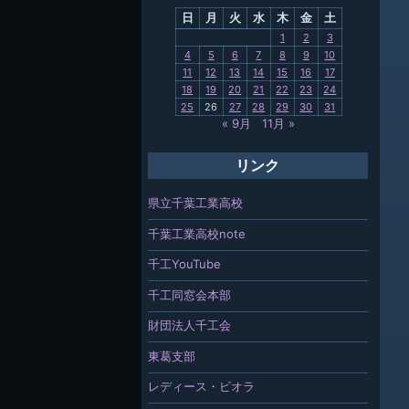
日
月
火
水
木
金
土
関連
1
2
3
4
5
6
7
8
9
10
報「ちば
11
12
13
14
15
16
17
」
18
19
20
21
22
23
24
25
26
27
28
29
30
31
« 9月
11月 »
リンク
県立千葉工業高校
千葉工業高校note
千工YouTube
千工同窓会本部
財団法人千工会
東葛支部
レディース・ビオラ