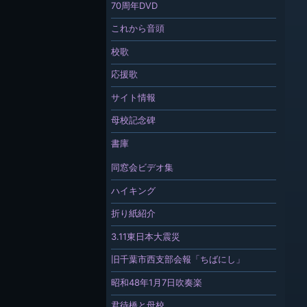
70周年DVD
これから音頭
校歌
応援歌
サイト情報
母校記念碑
書庫
同窓会ビデオ集
ハイキング
折り紙紹介
3.11東日本大震災
旧千葉市西支部会報「ちばにし」
昭和48年1月7日吹奏楽
君待橋と母校