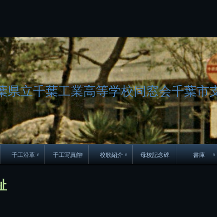
コ
ン
テ
ン
ツ
へ
ス
キ
ッ
葉県立千葉工業高等学校同窓会千葉市
プ
千工沿革
千工写真館
校歌紹介
母校記念碑
書庫
70周年DVD
卒業アルバム
CD紹介
本部同窓
趾
簿
生実移転の歴史
歴代校長
校歌
市立千葉工業学校回
ハイキ
想歌
図
景山校長回顧録
周年写真
応援歌
35周年
県立千葉工業学校
君待橋と