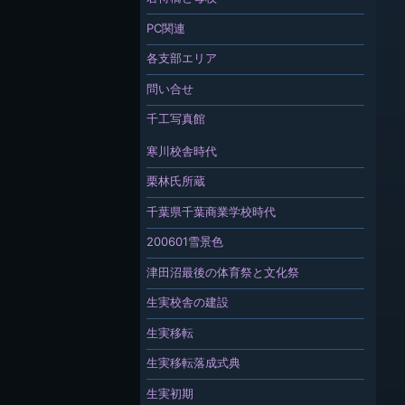
PC関連
各支部エリア
問い合せ
千工写真館
寒川校舎時代
栗林氏所蔵
千葉県千葉商業学校時代
200601雪景色
津田沼最後の体育祭と文化祭
生実校舎の建設
生実移転
生実移転落成式典
生実初期