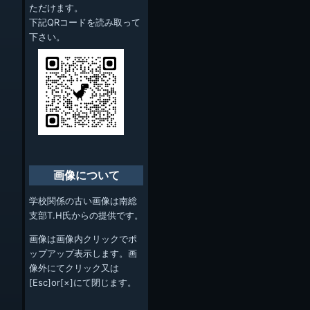
ただけます。
下記QRコードを読み取って
下さい。
画像について
学校関係の古い画像は南総
支部T.H氏からの提供です。
画像は画像内クリックでポ
ップアップ表示します。画
像外にてクリック又は
[Esc]or[×]にて閉じます。