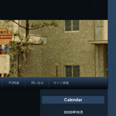
支部
PC関連
問い合せ
サイト情報
会報
Calendar
ング
2020年10月
母校