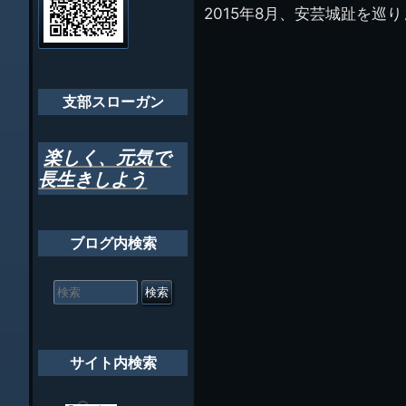
管
2015年8月、安芸城趾を
ゲ
理
ちばし支部だよ
人
ー
(44E)
年間行事
シ
会員メッセー
支部スローガン
ョ
ン
楽しく、元気で
長生きしよう
ブログ内検索
検
索
対
象:
サイト内検索