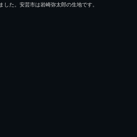
巡りました。安芸市は岩崎弥太郎の生地です。
県立千葉工業学校検
応援歌(検見川時代)
り
検見川校舎時代
生実校舎以前
寒川校舎時代
40周年
吹奏楽部
見川校歌
第一応援歌
財団法人千工会
生実校舎以降
千葉商業学校時代
生実校舎の建設
50周年
旧西支部会
津田沼校歌
第二応援歌
にし
ジ
鉄道連隊
昭和18年卒業アル
生実移転
60周年
生実校歌
バム
第三応援歌
生実移転落成式典
70周年
栗林氏所蔵
千工マーチ
80周年の本校
生実初期
津田沼最後の体育祭
2008千工マーチ記
生実初期の行事
と文化祭
念演奏会
生実初期の文化祭
S42.3卒業記念ソノ
シート
生実校舎初期の実習
これから音頭
200601雪景色
2008.08 生実校舎