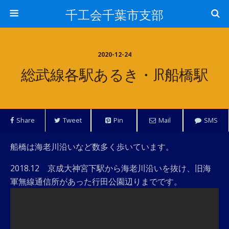
千工会千葉市支部
2020-12-24
総武線各駅あるき・JR船橋駅
Share
Tweet
Pin
Mail
SMS
船橋は海老川沿いなど数多く歩いています。
2018.12 京成大神宮下駅から海老川沿いを抜け、旧海
軍無線通信所があった行田公園辺りまでです。