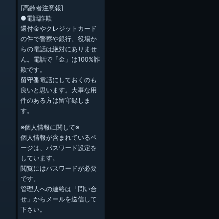
[高齢者注意報]
●電話詐欺
還付金やクレジットカード
の件で警察や銀行、役場か
らの電話は絶対にありませ
ん。電話で「金」は100%詐
欺です。
留守番電話にしておくのも
良いと思います。大事な用
件のある方は留守録しま
す。
※個人情報に関して※
個人情報が含まれているペ
ージは、パスワード設定を
しています。
閲覧にはパスワードが必要
です。
管理人への連絡は「問い合
せ」からメールを送信して
下さい。