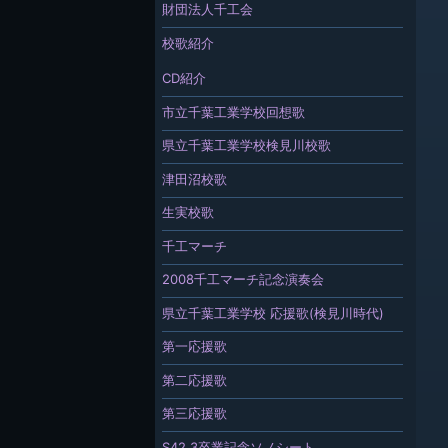
財団法人千工会
校歌紹介
CD紹介
市立千葉工業学校回想歌
県立千葉工業学校検見川校歌
津田沼校歌
生実校歌
千工マーチ
2008千工マーチ記念演奏会
県立千葉工業学校 応援歌(検見川時代)
第一応援歌
第二応援歌
第三応援歌
S42.3卒業記念ソノシート