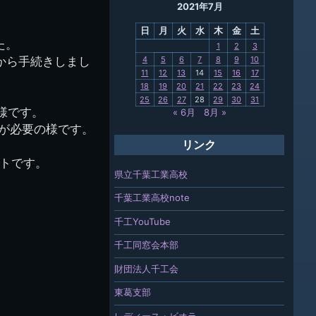
2021年7月
母校
日
月
火
水
木
金
土
関連
た。
1
2
3
ホから手続きしまし
4
5
6
7
8
9
10
報「ちば
11
12
13
14
15
16
17
」
18
19
20
21
22
23
24
25
26
27
28
29
30
31
様です。
« 6月
8月 »
続きが必要の様です。
リンク
トです。
県立千葉工業高校
千葉工業高校note
千工YouTube
千工同窓会本部
財団法人千工会
東葛支部
レディース・ビオラ