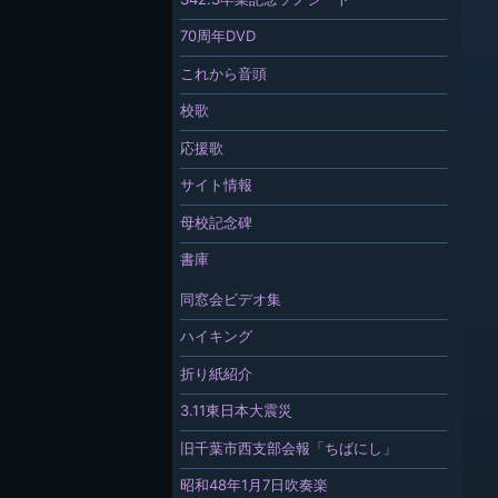
70周年DVD
これから音頭
校歌
応援歌
サイト情報
母校記念碑
書庫
同窓会ビデオ集
ハイキング
折り紙紹介
3.11東日本大震災
旧千葉市西支部会報「ちばにし」
昭和48年1月7日吹奏楽