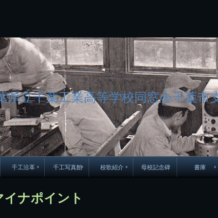
コ
ン
テ
ン
ツ
へ
ス
キ
ッ
プ
葉県立千葉工業高等学校同窓会千葉市
千工沿革
千工写真館
校歌紹介
母校記念碑
書庫
70周年DVD
卒業アルバム
CD紹介
本部同窓
とマイナポイント
簿
生実移転の歴史
歴代校長
校歌
市立千葉工業学校回
ハイキ
想歌