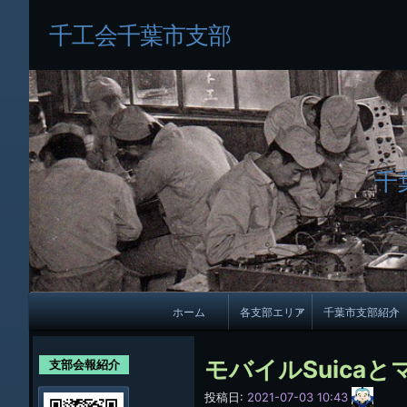
千工会千葉市支部
千
メ
ホーム
各支部エリア
千葉市支部紹介
イ
各支部紹介
規約及び細則
ン
モバイルSuica
支部会報紹介
会員・役員名
ナ
サ
投稿日:
2021-07-03 10:43