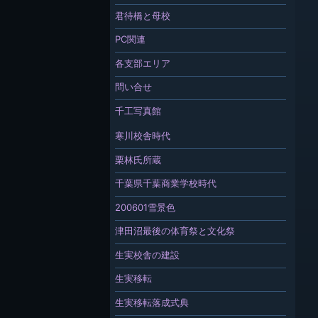
君待橋と母校
PC関連
各支部エリア
問い合せ
千工写真館
寒川校舎時代
栗林氏所蔵
千葉県千葉商業学校時代
200601雪景色
津田沼最後の体育祭と文化祭
生実校舎の建設
生実移転
生実移転落成式典