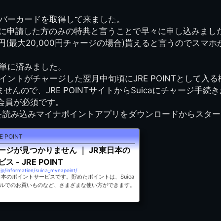
図
景山校長回顧録
周年写真
応援歌
35周年
県立千葉工業学校
君待橋と
バーカードを取得して来ました。
県立千葉工業学校検
応援歌(検見川時代)
り
検見川校舎時代
生実校舎以前
寒川校舎時代
40周年
吹奏楽部
見川校歌
迄に申請した方のみの特典と言うことで早々に申し込みまし
第一応援歌
0円(最大20,000円チャージの場合)貰えると言うのでスマ
財団法人千工会
生実校舎以降
千葉商業学校時代
生実校舎の建設
50周年
旧西支部会
津田沼校歌
第二応援歌
にし
単に済みました。
ジ
鉄道連隊
昭和18年卒業アル
生実移転
60周年
生実校歌
ントがチャージした翌月中旬頃にJRE POINTとして入る
バム
第三応援歌
生実移転落成式典
70周年
ませんので、JRE POINTサイトからSuicaにチャージ手
栗林氏所蔵
千工マーチ
NT会員が必須です。
80周年の本校
生実初期
を読み込みマイナポイントアプリをダウンロードからスター
津田沼最後の体育祭
2008千工マーチ記
生実初期の行事
と文化祭
念演奏会
POINT
生実初期の文化祭
S42.3卒業記念ソノ
ージが見つかりません ｜ JR東日本の
シート
 - JRE POINT
生実校舎初期の実習
.jp/information/suica_mynapoint/
R東日本のポイントサービスです。貯めたポイントは、Suica
これから音頭
200601雪景色
ルでのお買いものなど、さまざまな使い方ができます。
2008.08 生実校舎