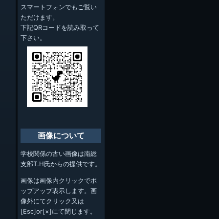
スマートフォンでもご覧い
ただけます。
下記QRコードを読み取って
下さい。
画像について
学校関係の古い画像は南総
支部T.H氏からの提供です。
画像は画像内クリックでポ
ップアップ表示します。画
像外にてクリック又は
[Esc]or[×]にて閉じます。