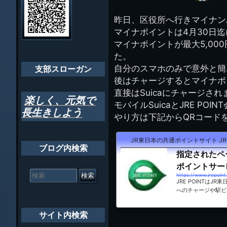
イ
ビ
千葉市支部組織
ト
管
昨日、区役所へ行きマイナン
ゲ
理
ちばし支部だよ
マイナポイントは4月30日
人
ー
(44E)
マイナポイントが最大5,00
年間行事
シ
た。
自分のスマホのみで意外と簡
会員メッセー
支部スローガン
ョ
後はチャージするとマイナポイ
ン
直接はSuicaにチャージされ
楽しく、元気で
モバイルSuicaとJRE POI
長生きしよう
やり方は下記からQRコード
JR東日本の共通ポイントサイト JRE 
ブログ内検索
指定されたペ
ポイントサービス
検
索
https://www.jrepoint
JRE POINTはJ
対
へのチャージや駅ビ
象:
サイト内検索