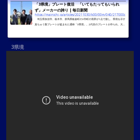
「3県境」プレート復活 「いてもたってもいられ
ず」メーカーの誇り | 毎日新聞
https://mainichi.jp/articles/20211030/k00/00m/040/217000c
埼玉県加須市、栃木市、群馬県板倉町の3市町の境界が1点で接し、県境を示す
真ちゅう製プレートが盗まれた通称「3県境」。2代目のプレートが作られ、大橋
良一・加須市長ら3市町の首長が出席して10月29日に設置式が開かれた。初代の
プレートを制作した福岡市内のメーカーが「受難」を知り、一肌脱いで、被害か
らわ
3県境