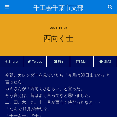
千工会千葉市支部
2021-11-26
西向く士
Share
Tweet
Pin
Mail
SMS
今朝、カレンダーを見ていたら「今月は30日までか」と
言ったら、
カミさんが「西向くさむらい」と宣った。
そう言えば、昔はよく言ってなと思いました。
二、四、六、九、十一月が西向く侍だったなと・・
「なんで11月が侍だ？」
「十一を士」で士」