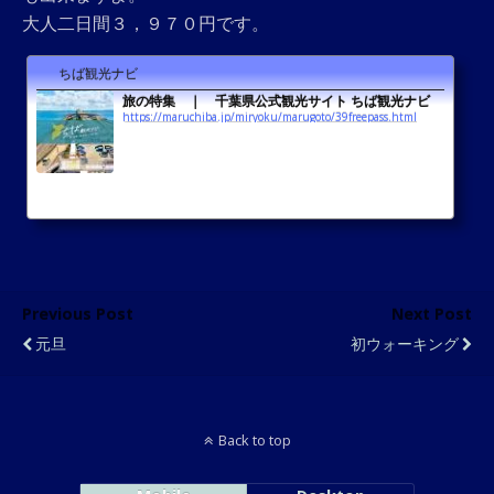
大人二日間３，９７０円です。
ちば観光ナビ
旅の特集 ｜ 千葉県公式観光サイト ちば観光ナビ
https://maruchiba.jp/miryoku/marugoto/39freepass.html
Previous Post
Next Post
元旦
初ウォーキング
Back to top