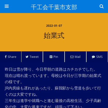
千工会千葉市支部
2022-01-07
始業式
Share
Tweet
Pin
Mail
SMS
昨日は雪が降り、今日早朝の道路はカチカチでした。
現在は晴れ渡っています。母校は今日が三学期の始業式
の様です。
JR内房線も遅れがあったり、蘇我駅から雪道を歩いて行
くのは大変ですね。
三年生は進学や就職へと進む最後の高校生活、少子高齢
化の中、大変な将来ですが、頑張って下さい。