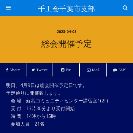
千工会千葉市支部
2023-04-08
総会開催予定
Share
Tweet
Pin
Mail
SMS
明日、4月9日は総会開催予定日です。
予定通りに開催致します。
会 場 蘇我コミュニティセンター講習室1(2F)
受 付 13時30分より受付開始
時 間 14時から15時
参加人員 21名