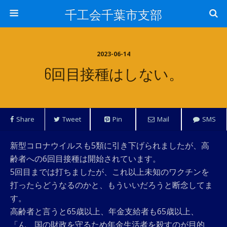
千工会千葉市支部
2023-06-14
6回目接種はしない。
Share
Tweet
Pin
Mail
SMS
新型コロナウイルスも5類に引き下げられましたが、高
齢者への6回目接種は開始されています。
5回目までは打ちましたが、これ以上未知のワクチンを
打ったらどうなるのかと、もういいだろうと断念してま
す。
高齢者と言うと65歳以上、年金支給者も65歳以上、
「ん、国の財政を守るため年金生活者を殺すのが目的