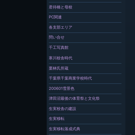
君待橋と母校
PC関連
各支部エリア
問い合せ
千工写真館
寒川校舎時代
栗林氏所蔵
千葉県千葉商業学校時代
200601雪景色
津田沼最後の体育祭と文化祭
生実校舎の建設
生実移転
生実移転落成式典