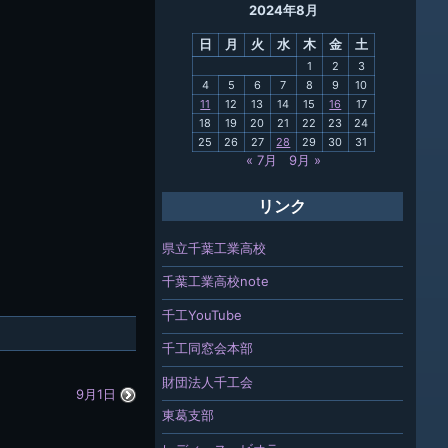
2024年8月
母校
日
月
火
水
木
金
土
関連
1
2
3
4
5
6
7
8
9
10
報「ちば
11
12
13
14
15
16
17
」
18
19
20
21
22
23
24
25
26
27
28
29
30
31
« 7月
9月 »
リンク
県立千葉工業高校
千葉工業高校note
千工YouTube
千工同窓会本部
財団法人千工会
9月1日
東葛支部