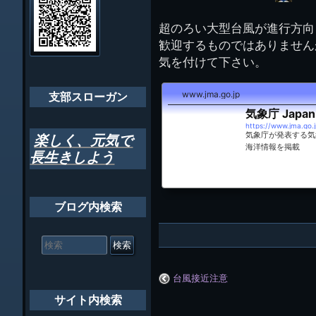
イ
ビ
千葉市支部組織
ト
管
超のろい大型台風が進行方向
ゲ
理
ちばし支部だよ
歓迎するものではありません
人
ー
(44E)
気を付けて下さい。
年間行事
シ
www.jma.go.jp
会員メッセー
支部スローガン
ョ
気象庁 Japan 
ン
https://www.jma.go.j
気象庁が発表する気
楽しく、元気で
海洋情報を掲載
長生きしよう
ブログ内検索
検
索
対
象:
台風接近注意
サイト内検索