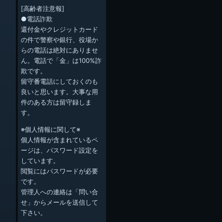
[高齢者注意報]
●電話詐欺
還付金やクレジットカード
の件で警察や銀行、役場か
らの電話は絶対にありませ
ん。電話で「金」は100%詐
欺です。
留守番電話にしておくのも
良いと思います。大事な用
件のある方は留守録しま
す。
※個人情報に関して※
個人情報が含まれているペ
ージは、パスワード設定を
しています。
閲覧にはパスワードが必要
です。
管理人への連絡は「問い合
せ」からメールを送信して
下さい。