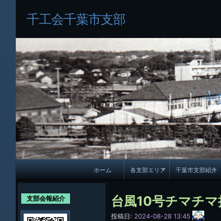
千工会千葉市支部
千
メ
ホーム
各支部エリア
千葉市支部紹介
イ
各支部紹介
規約及び細則
ン
台風10号チマチマ
支部会報紹介
会員・役員名
ナ
サ
投稿日:
2024-08-28 13:45