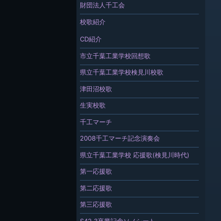
財団法人千工会
校歌紹介
CD紹介
市立千葉工業学校回想歌
県立千葉工業学校検見川校歌
津田沼校歌
生実校歌
千工マーチ
2008千工マーチ記念演奏会
県立千葉工業学校 応援歌(検見川時代)
第一応援歌
第二応援歌
第三応援歌
S42.3卒業記念ソノシート