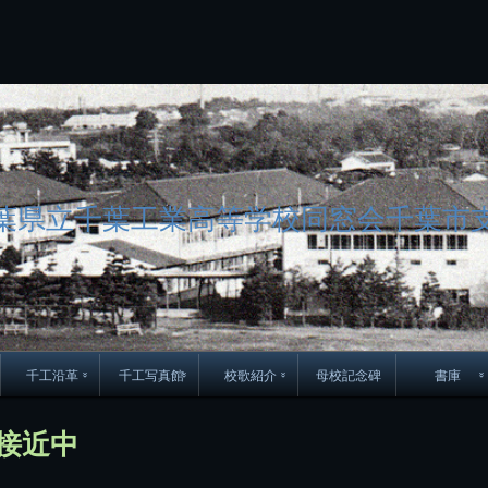
コ
ン
テ
ン
ツ
へ
ス
キ
ッ
プ
葉県立千葉工業高等学校同窓会千葉市
千工沿革
千工写真館
校歌紹介
母校記念碑
書庫
70周年DVD
卒業アルバム
CD紹介
本部同窓
接近中
簿
生実移転の歴史
歴代校長
校歌
市立千葉工業学校回
ハイキ
想歌