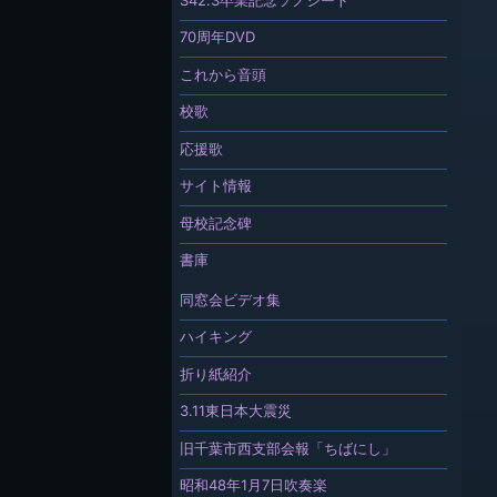
70周年DVD
これから音頭
校歌
応援歌
サイト情報
母校記念碑
書庫
同窓会ビデオ集
ハイキング
折り紙紹介
3.11東日本大震災
旧千葉市西支部会報「ちばにし」
昭和48年1月7日吹奏楽