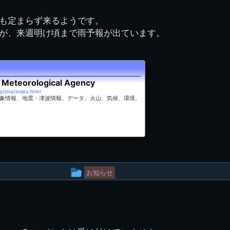
図
景山校長回顧録
周年写真
応援歌
35周年
県立千葉工業学校
君待橋と
も定まらず来るようです。
県立千葉工業学校検
応援歌(検見川時代)
り
検見川校舎時代
生実校舎以前
寒川校舎時代
40周年
吹奏楽部
見川校歌
が、来週明け頃まで雨予報が出ています。
第一応援歌
財団法人千工会
生実校舎以降
千葉商業学校時代
生実校舎の建設
50周年
旧西支部会
津田沼校歌
第二応援歌
にし
ジ
鉄道連隊
昭和18年卒業アル
生実移転
60周年
生実校歌
バム
第三応援歌
Meteorological Agency
生実移転落成式典
70周年
p/jma/index.html
象情報、地震・津波情報、データ、火山、気候、環境、
栗林氏所蔵
千工マーチ
80周年の本校
生実初期
津田沼最後の体育祭
2008千工マーチ記
生実初期の行事
と文化祭
念演奏会
生実初期の文化祭
S42.3卒業記念ソノ
シート
投
生実校舎初期の実習
お知らせ
稿
これから音頭
200601雪景色
グ
2008.08 生実校舎
ル