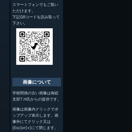
スマートフォンでもご覧い
ただけます。
下記QRコードを読み取って
下さい。
画像について
学校関係の古い画像は南総
支部T.H氏からの提供です。
画像は画像内クリックでポ
ップアップ表示します。画
像外にてクリック又は
[Esc]or[×]にて閉じます。