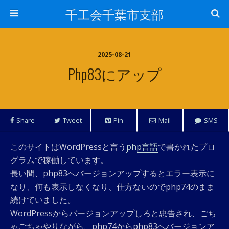
千工会千葉市支部
2025-08-21
Php83にアップ
Share
Tweet
Pin
Mail
SMS
このサイトはWordPressと言う
php言語
で書かれたプロ
グラムで稼働しています。
長い間、php83へバージョンアップするとエラー表示に
なり、何も表示しなくなり、仕方ないのでphp74のまま
続けていました。
WordPressからバージョンアップしろと忠告され、ごち
ゃごちゃやりながら、php74からphp83へバージョンア