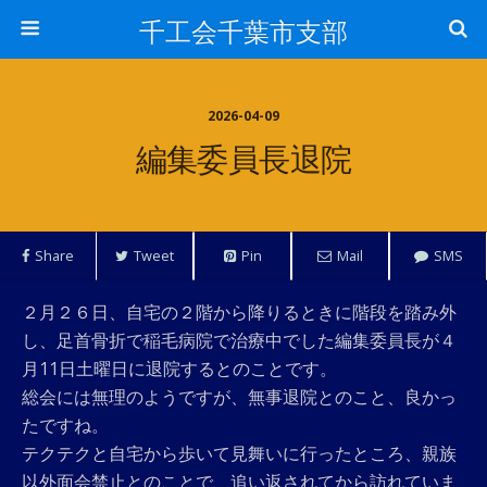
千工会千葉市支部
2026-04-09
編集委員長退院
Share
Tweet
Pin
Mail
SMS
２月２６日、自宅の２階から降りるときに階段を踏み外
し、足首骨折で稲毛病院で治療中でした編集委員長が４
月11日土曜日に退院するとのことです。
総会には無理のようですが、無事退院とのこと、良かっ
たですね。
テクテクと自宅から歩いて見舞いに行ったところ、親族
以外面会禁止とのことで、追い返されてから訪れていま