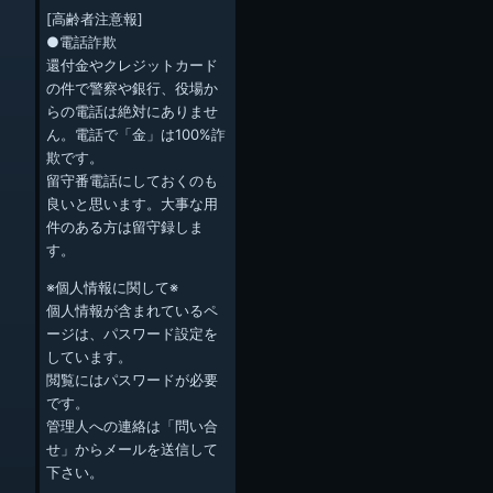
[高齢者注意報]
●電話詐欺
還付金やクレジットカード
の件で警察や銀行、役場か
らの電話は絶対にありませ
ん。電話で「金」は100%詐
欺です。
留守番電話にしておくのも
良いと思います。大事な用
件のある方は留守録しま
す。
※個人情報に関して※
個人情報が含まれているペ
ージは、パスワード設定を
しています。
閲覧にはパスワードが必要
です。
管理人への連絡は「問い合
せ」からメールを送信して
下さい。