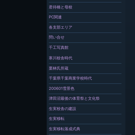
君待橋と母校
PC関連
各支部エリア
問い合せ
千工写真館
寒川校舎時代
栗林氏所蔵
千葉県千葉商業学校時代
200601雪景色
津田沼最後の体育祭と文化祭
生実校舎の建設
生実移転
生実移転落成式典