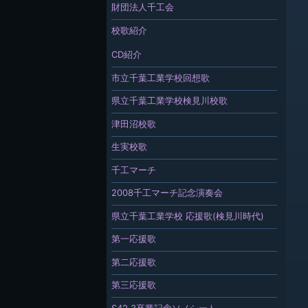
財団法人千工会
校歌紹介
CD紹介
市立千葉工業学校回想歌
県立千葉工業学校検見川校歌
津田沼校歌
生実校歌
千工マーチ
2008千工マーチ記念演奏会
県立千葉工業学校 応援歌(検見川時代)
第一応援歌
第二応援歌
第三応援歌
S42.3卒業記念ソノシート