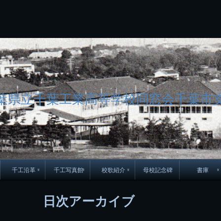
コ
Skip
Skip
Skip
Skip
Skip
Skip
Skip
Skip
Skip
Skip
Skip
Skip
Skip
Skip
Skip
Skip
ン
to
to
to
to
to
to
to
to
to
to
to
to
to
to
to
to
テ
BLOCK-
BLOCK-
TEXT-
SEARCH-
BLOCK-
WGS_WIDGET-
RECENT-
RECENT-
TEXT-
TEXT-
CATEGORIES-
ARCHIVES-
META-
CALENDAR-
SIMPLE-
PAGES-
ン
15
17
17
5
8
2
POSTS-
COMMENTS-
3
8
6
2
2
5
LINKS-
3
ツ
2
2
8
へ
ス
キ
ッ
プ
葉県立千葉工業高等学校同窓会千葉市
千工沿革
千工写真館
校歌紹介
母校記念碑
書庫
70周年DVD
卒業アルバム
CD紹介
本部同窓
日次アーカイブ
簿
生実移転の歴史
歴代校長
校歌
市立千葉工業学校回
ハイキ
想歌