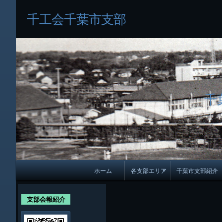
千工会千葉市支部
千
メ
ホーム
各支部エリア
千葉市支部紹介
イ
各支部紹介
規約及び細則
ン
支部会報紹介
会員・役員名
ナ