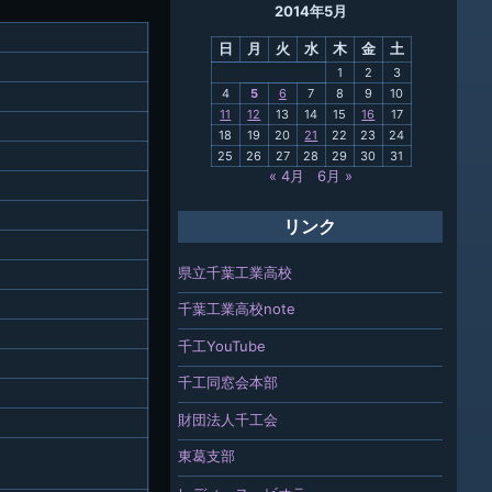
2014年5月
母校
日
月
火
水
木
金
土
関連
1
2
3
4
5
6
7
8
9
10
報「ちば
11
12
13
14
15
16
17
」
18
19
20
21
22
23
24
25
26
27
28
29
30
31
« 4月
6月 »
リンク
県立千葉工業高校
千葉工業高校note
千工YouTube
千工同窓会本部
財団法人千工会
東葛支部