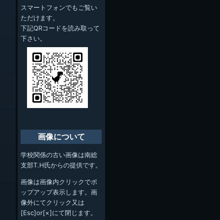
スマートフォンでもご覧い
ただけます。
下記QRコードを読み取って
下さい。
画像について
学校関係の古い画像は南総
支部T.H氏からの提供です。
画像は画像内クリックでポ
ップアップ表示します。画
像外にてクリック又は
[Esc]or[×]にて閉じます。