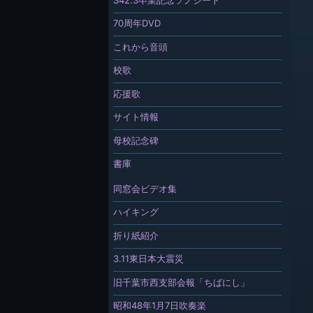
70周年DVD
これから音頭
校歌
応援歌
サイト情報
母校記念碑
書庫
同窓会ビデオ集
ハイキング
折り紙紹介
3.11東日本大震災
旧千葉市西支部会報「ちばにし」
昭和48年1月7日吹奏楽