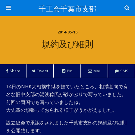
千工会千葉市支部
2014-05-16
規約及び細則
Share
Tweet
Pin
Mail
SMS
14日のNHK大相撲中継を観ていたところ、相撲甚句で有
名な旧中支部の湯浅稔氏が砂かぶりで写っていました。
前回の両国でも写っていましたね。
大先輩の頑張っておられる様子がうかがえました。
設立総会で承認をされました千葉市支部の規約及び細則
を公開致します。