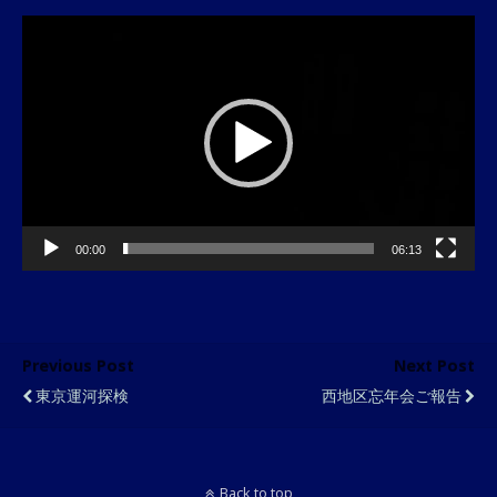
動
画
プ
レ
ー
ヤ
ー
00:00
06:13
Previous Post
Next Post
東京運河探検
西地区忘年会ご報告
Back to top