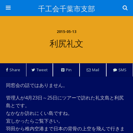
千工会千葉市支部
2015-05-13
利尻礼文
Share
Tweet
Pin
Mail
SMS
同窓会の話ではありません。
管理人が4月23日～25日にツアーで訪れた礼文島と利尻
島とです。
なかなか訪れにくい島ですね。
宜しかったらご覧下さい。
羽田から稚内空港まで日本の背骨の上空を飛んで行きま