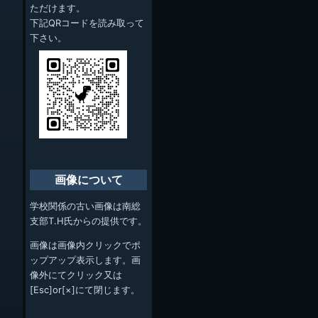
ただけます。
下記QRコードを読み取って
下さい。
画像について
学校関係の古い画像は南総
支部T.H氏からの提供です。
画像は画像内クリックでポ
ップアップ表示します。画
像外にてクリック又は
[Esc]or[×]にて閉じます。