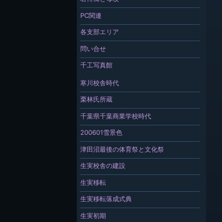
PC関連
各支部エリア
問い合せ
千工写真館
寒川校舎時代
栗林氏所蔵
千葉県千葉商業学校時代
200601雪景色
津田沼最後の体育祭と文化祭
生実校舎の建設
生実移転
生実移転落成式典
生実初期