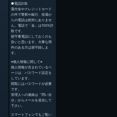
●電話詐欺
還付金やクレジットカード
の件で警察や銀行、役場か
らの電話は絶対にありませ
ん。電話で「金」は100%詐
欺です。
留守番電話にしておくのも
良いと思います。大事な用
件のある方は留守録しま
す。
※個人情報に関して※
個人情報が含まれているペ
ージは、パスワード設定を
しています。
閲覧にはパスワードが必要
です。
管理人への連絡は「問い合
せ」からメールを送信して
下さい。
スマートフォンでもご覧い