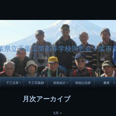
コ
Skip
Skip
Skip
Skip
Skip
Skip
Skip
Skip
Skip
Skip
Skip
Skip
Skip
Skip
Skip
Skip
ン
to
to
to
to
to
to
to
to
to
to
to
to
to
to
to
to
テ
BLOCK-
BLOCK-
TEXT-
SEARCH-
BLOCK-
WGS_WIDGET-
RECENT-
RECENT-
TEXT-
TEXT-
CATEGORIES-
ARCHIVES-
META-
CALENDAR-
SIMPLE-
PAGES-
ン
15
17
17
5
8
2
POSTS-
COMMENTS-
3
8
6
2
2
5
LINKS-
3
ツ
2
2
8
へ
ス
キ
ッ
葉県立千葉工業高等学校同窓会千葉市
プ
千工沿革
千工写真館
校歌紹介
母校記念碑
書庫
70周年DVD
卒業アルバム
CD紹介
本部同窓
月次アーカイブ
簿
生実移転の歴史
歴代校長
校歌
市立千葉工業学校回
ハイキ
想歌
5月 »
図
景山校長回顧録
周年写真
応援歌
35周年
県立千葉工業学校
君待橋と