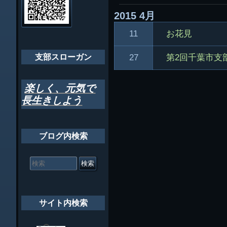
ゲ
2015
4月
ちばし支部だよ
ー
11
お花見
年間行事
シ
会員メッセー
27
支部スローガン
第2回千葉市支
ョ
ン
楽しく、元気で
長生きしよう
ブログ内検索
検
索
対
象:
サイト内検索