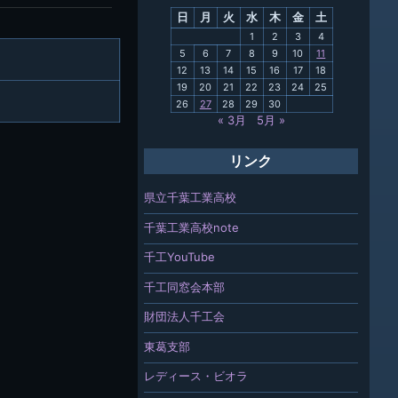
日
月
火
水
木
金
土
関連
1
2
3
4
5
6
7
8
9
10
11
報「ちば
12
13
14
15
16
17
18
」
19
20
21
22
23
24
25
26
27
28
29
30
« 3月
5月 »
リンク
県立千葉工業高校
千葉工業高校note
千工YouTube
千工同窓会本部
財団法人千工会
東葛支部
レディース・ビオラ