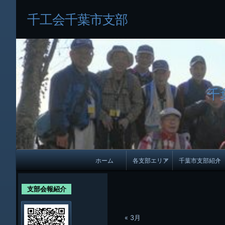
千工会千葉市支部
千
メ
ホーム
各支部エリア
千葉市支部紹介
イ
各支部紹介
規約及び細則
ン
支部会報紹介
会員・役員名
ナ
ビ
« 3月
千葉市支部組織