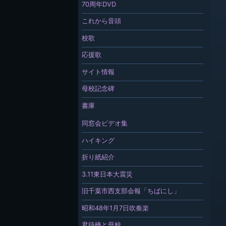
70周年DVD
これから音頭
校歌
応援歌
サイト情報
母校記念碑
書庫
同窓会ビデオ集
ハイキング
折り紙紹介
3.11東日本大震災
旧千葉市西支部会報「ちばにし」
昭和48年1月7日吹奏楽
君待橋と母校