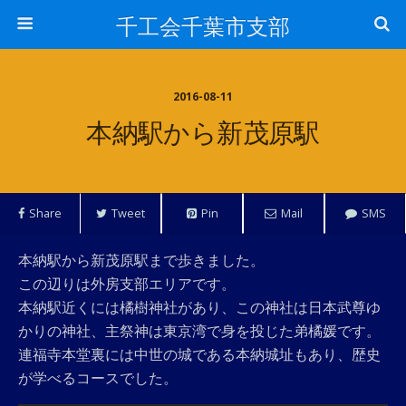
千工会千葉市支部
2016-08-11
本納駅から新茂原駅
Share
Tweet
Pin
Mail
SMS
本納駅から新茂原駅まで歩きました。
この辺りは外房支部エリアです。
本納駅近くには橘樹神社があり、この神社は日本武尊ゆ
かりの神社、主祭神は東京湾で身を投じた弟橘媛です。
連福寺本堂裏には中世の城である本納城址もあり、歴史
が学べるコースでした。