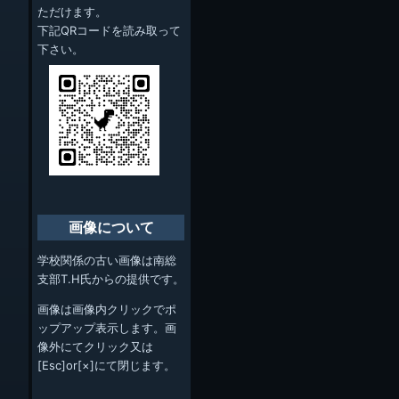
ただけます。
下記QRコードを読み取って
下さい。
画像について
学校関係の古い画像は南総
支部T.H氏からの提供です。
画像は画像内クリックでポ
ップアップ表示します。画
像外にてクリック又は
[Esc]or[×]にて閉じます。