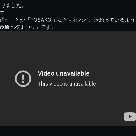
なりました。
県立千葉工業学校検
応援歌(検見川時代)
り
検見川校舎時代
生実校舎以前
寒川校舎時代
40周年
吹奏楽部
見川校歌
す。
第一応援歌
踊り」とか「YOSAKOI」なども行われ、賑わっているよ
財団法人千工会
生実校舎以降
千葉商業学校時代
生実校舎の建設
50周年
旧西支部会
津田沼校歌
茂原七夕まつり」です。
第二応援歌
にし
ジ
鉄道連隊
昭和18年卒業アル
生実移転
60周年
生実校歌
バム
第三応援歌
生実移転落成式典
70周年
栗林氏所蔵
千工マーチ
80周年の本校
生実初期
津田沼最後の体育祭
2008千工マーチ記
生実初期の行事
と文化祭
念演奏会
生実初期の文化祭
S42.3卒業記念ソノ
シート
生実校舎初期の実習
これから音頭
200601雪景色
2008.08 生実校舎