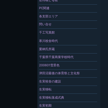
PC関連
各支部エリア
問い合せ
千工写真館
寒川校舎時代
栗林氏所蔵
千葉県千葉商業学校時代
200601雪景色
津田沼最後の体育祭と文化祭
生実校舎の建設
生実移転
生実移転落成式典
生実初期