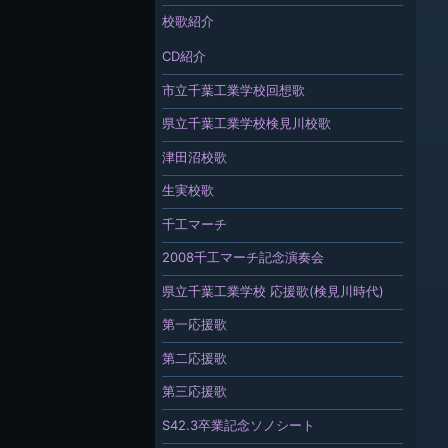
校歌紹介
CD紹介
市立千葉工業学校回想歌
県立千葉工業学校検見川校歌
津田沼校歌
生実校歌
千工マーチ
2008千工マーチ記念演奏会
県立千葉工業学校 応援歌(検見川時代)
第一応援歌
第二応援歌
第三応援歌
S42.3卒業記念ソノシート