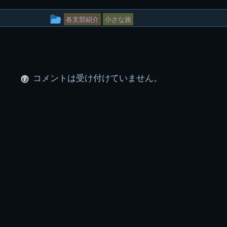
投
各支部紹介
小さな旅
稿
グ
ル
コメントは受け付けていません。
ー
プ