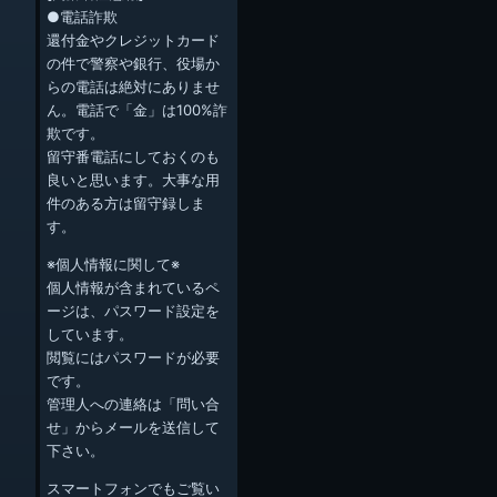
●電話詐欺
還付金やクレジットカード
の件で警察や銀行、役場か
らの電話は絶対にありませ
ん。電話で「金」は100%詐
欺です。
留守番電話にしておくのも
良いと思います。大事な用
件のある方は留守録しま
す。
※個人情報に関して※
個人情報が含まれているペ
ージは、パスワード設定を
しています。
閲覧にはパスワードが必要
です。
管理人への連絡は「問い合
せ」からメールを送信して
下さい。
スマートフォンでもご覧い