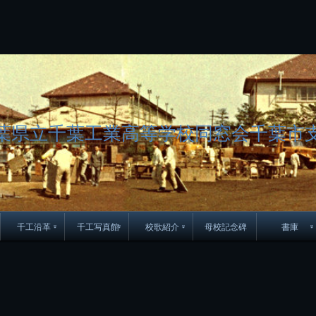
コ
ン
テ
ン
ツ
へ
ス
キ
ッ
葉県立千葉工業高等学校同窓会千葉市
プ
千工沿革
千工写真館
校歌紹介
母校記念碑
書庫
70周年DVD
卒業アルバム
CD紹介
本部同窓
簿
生実移転の歴史
歴代校長
校歌
市立千葉工業学校回
ハイキ
想歌
図
景山校長回顧録
周年写真
応援歌
35周年
県立千葉工業学校
君待橋と