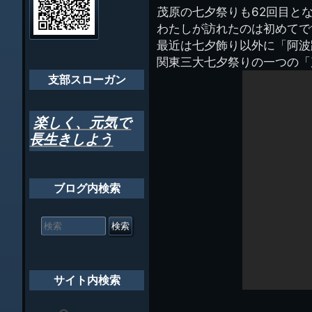
管
茂原の七夕祭りも62回目と
ゲ
理
ちばし支部だよ
わたしが訪れたのは初めてで
人
ー
(44E)
最近は七夕飾り以外に「阿波
年間行事
シ
関東三大七夕祭りの一つの「
会員メッセー
支部スローガン
ョ
ン
楽しく、元気で
長生きしよう
ブログ内検索
検
索
対
象:
サイト内検索