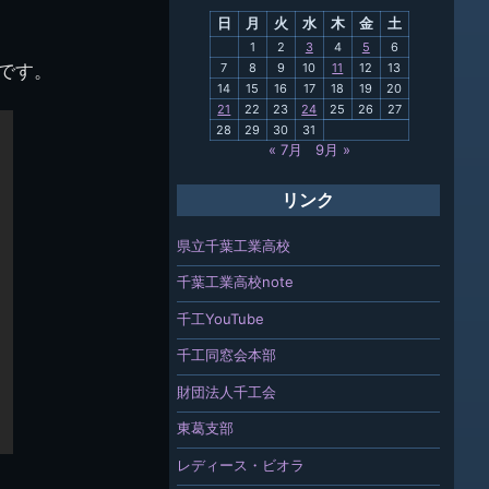
日
月
火
水
木
金
土
関連
1
2
3
4
5
6
うです。
7
8
9
10
11
12
13
報「ちば
14
15
16
17
18
19
20
」
21
22
23
24
25
26
27
28
29
30
31
« 7月
9月 »
リンク
県立千葉工業高校
千葉工業高校note
千工YouTube
千工同窓会本部
財団法人千工会
東葛支部
レディース・ビオラ