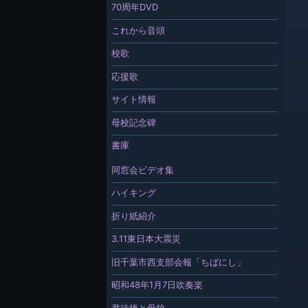
70周年DVD
これから音頭
校歌
応援歌
サイト情報
母校記念碑
書庫
同窓会ビデオ集
ハイキング
折り紙紹介
3.11東日本大震災
旧千葉市西支部会報「ちばにし」
昭和48年1月7日吹奏楽
君待橋と母校