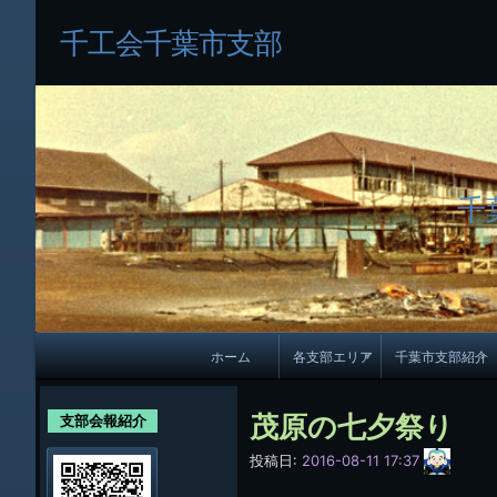
千工会千葉市支部
千
メ
ホーム
各支部エリア
千葉市支部紹介
イ
各支部紹介
規約及び細則
ン
茂原の七夕祭り
支部会報紹介
会員・役員名
ナ
サ
投稿日:
2016-08-11 17:37
イ
ビ
千葉市支部組織
ト