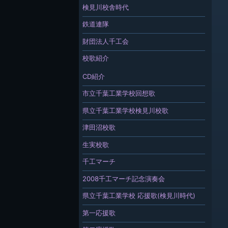
検見川校舎時代
鉄道連隊
財団法人千工会
校歌紹介
CD紹介
市立千葉工業学校回想歌
県立千葉工業学校検見川校歌
津田沼校歌
生実校歌
千工マーチ
2008千工マーチ記念演奏会
県立千葉工業学校 応援歌(検見川時代)
第一応援歌