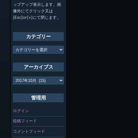
ップアップ表示します。画
像外にてクリック又は
[Esc]or[×]にて閉じます。
カテゴリー
カ
テ
ゴ
リ
アーカイブス
ー
ア
ー
カ
イ
管理用
ブ
ス
ログイン
投稿フィード
コメントフィード