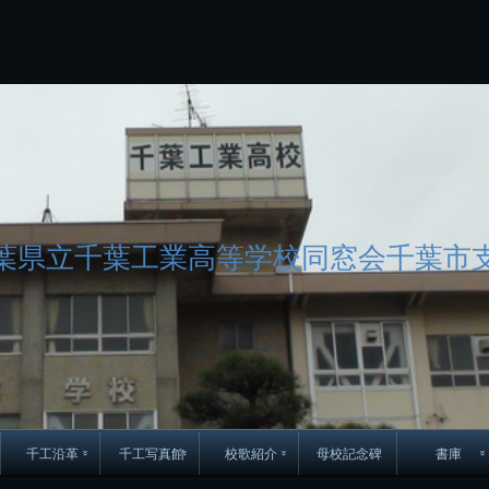
コ
Skip
Skip
Skip
Skip
Skip
Skip
Skip
Skip
Skip
Skip
Skip
Skip
Skip
Skip
Skip
Skip
ン
to
to
to
to
to
to
to
to
to
to
to
to
to
to
to
to
テ
BLOCK-
BLOCK-
TEXT-
SEARCH-
BLOCK-
WGS_WIDGET-
RECENT-
RECENT-
TEXT-
TEXT-
CATEGORIES-
ARCHIVES-
META-
CALENDAR-
SIMPLE-
PAGES-
ン
15
17
17
5
8
2
POSTS-
COMMENTS-
3
8
6
2
2
5
LINKS-
3
ツ
2
2
8
へ
ス
キ
ッ
プ
葉県立千葉工業高等学校同窓会千葉市
千工沿革
千工写真館
校歌紹介
母校記念碑
書庫