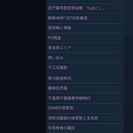
旧千葉市西支部会報「ちばにし」
昭和48年1月7日吹奏楽
君待橋と母校
PC関連
各支部エリア
問い合せ
千工写真館
寒川校舎時代
栗林氏所蔵
千葉県千葉商業学校時代
200601雪景色
津田沼最後の体育祭と文化祭
生実校舎の建設