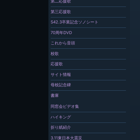
第二応援歌
第三応援歌
S42.3卒業記念ソノシート
70周年DVD
これから音頭
校歌
応援歌
サイト情報
母校記念碑
書庫
同窓会ビデオ集
ハイキング
折り紙紹介
3.11東日本大震災