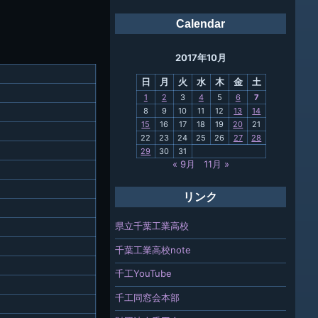
会報
Calendar
ング
2017年10月
母校
日
月
火
水
木
金
土
関連
1
2
3
4
5
6
7
8
9
10
11
12
13
14
報「ちば
15
16
17
18
19
20
21
」
22
23
24
25
26
27
28
29
30
31
« 9月
11月 »
リンク
県立千葉工業高校
千葉工業高校note
千工YouTube
千工同窓会本部