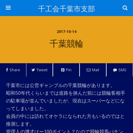
千工会千葉市支部
2017-10-14
千葉競輪
Share
Tweet
Pin
Mail
SMS
千葉市には公営ギャンブルの千葉競輪があります。
昭和50年代くらいまでは道路を挟んだ前には競輪客相手
の駐車場が並んでいましたが、現在はスーパーなどにな
ってしまいました。
会員の中には訪れてオケラになられた方もいるのではと
推測します。
管理人の博才はー100ポイント？なので競輪競馬パチン