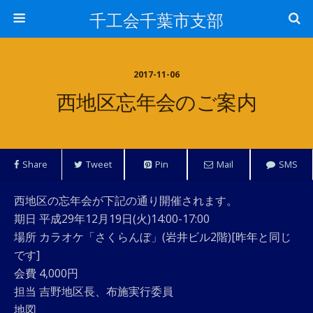
千工会千葉市支部
2017-11-06
西地区忘年会のご案内
Share
Tweet
Pin
Mail
SMS
西地区の忘年会が下記の通り開催されます。
期日 平成29年12月19日(火)14:00-17:00
場所 カラオケ「さくらんぼ」(岩井ビル2階)[昨年と同じ
です]
会費 4,000円
担当 吉野地区長、布施実行委員
地図