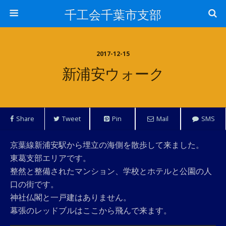
千工会千葉市支部
2017-12-15
新浦安ウォーク
Share
Tweet
Pin
Mail
SMS
京葉線新浦安駅から埋立の海側を散歩して来ました。
東葛支部エリアです。
整然と整備されたマンション、学校とホテルと公園の人
口の街です。
神社仏閣と一戸建はありません。
幕張のレッドブルはここから飛んで来ます。