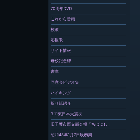
70周年DVD
これから音頭
校歌
応援歌
サイト情報
母校記念碑
書庫
同窓会ビデオ集
ハイキング
折り紙紹介
3.11東日本大震災
旧千葉市西支部会報「ちばにし」
昭和48年1月7日吹奏楽