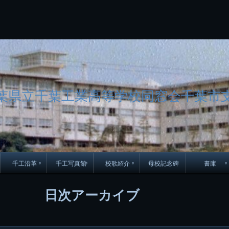
コ
Skip
Skip
Skip
Skip
Skip
Skip
Skip
Skip
Skip
Skip
Skip
Skip
Skip
Skip
Skip
Skip
ン
to
to
to
to
to
to
to
to
to
to
to
to
to
to
to
to
テ
BLOCK-
BLOCK-
TEXT-
SEARCH-
BLOCK-
WGS_WIDGET-
RECENT-
RECENT-
TEXT-
TEXT-
CATEGORIES-
ARCHIVES-
META-
CALENDAR-
SIMPLE-
PAGES-
ン
15
17
17
5
8
2
POSTS-
COMMENTS-
3
8
6
2
2
5
LINKS-
3
ツ
2
2
8
へ
ス
キ
ッ
葉県立千葉工業高等学校同窓会千葉市
プ
千工沿革
千工写真館
校歌紹介
母校記念碑
書庫
70周年DVD
卒業アルバム
CD紹介
本部同窓
日次アーカイブ
簿
生実移転の歴史
歴代校長
校歌
市立千葉工業学校回
ハイキ
想歌
図
景山校長回顧録
周年写真
応援歌
35周年
県立千葉工業学校
君待橋と