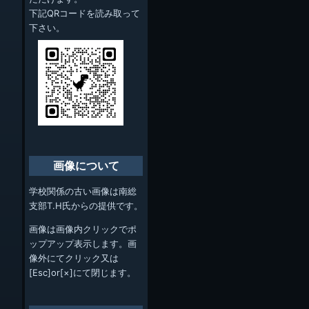
下記QRコードを読み取って
下さい。
画像について
学校関係の古い画像は南総
支部T.H氏からの提供です。
画像は画像内クリックでポ
ップアップ表示します。画
像外にてクリック又は
[Esc]or[×]にて閉じます。