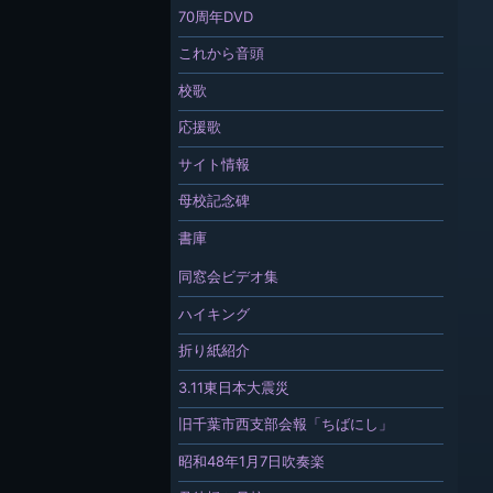
70周年DVD
これから音頭
校歌
応援歌
サイト情報
母校記念碑
書庫
同窓会ビデオ集
ハイキング
折り紙紹介
3.11東日本大震災
旧千葉市西支部会報「ちばにし」
昭和48年1月7日吹奏楽