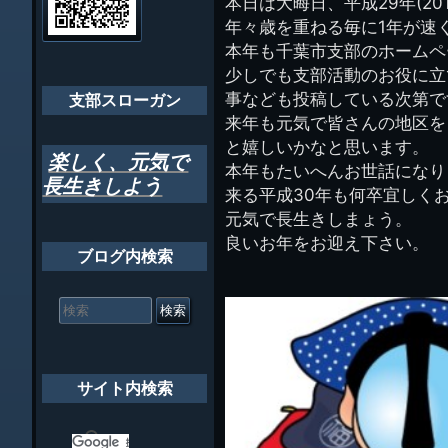
本日は大晦日、平成29年(20
ゲ
理
ちばし支部だよ
年々歳を重ねる毎に1年が速
人
ー
(44E)
本年も千葉市支部のホームペ
年間行事
シ
少しでも支部活動のお役に立
事なども投稿している次第で
会員メッセー
支部スローガン
ョ
来年も元気で皆さんの地区を
ン
と嬉しいかなと思います。
楽しく、元気で
本年もたいへんお世話になり
長生きしよう
来る平成30年も何卒宜しく
元気で長生きしまょう。
良いお年をお迎え下さい。
ブログ内検索
検
索
対
象:
サイト内検索