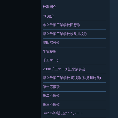
校歌紹介
CD紹介
市立千葉工業学校回想歌
県立千葉工業学校検見川校歌
津田沼校歌
生実校歌
千工マーチ
2008千工マーチ記念演奏会
県立千葉工業学校 応援歌(検見川時代)
第一応援歌
第二応援歌
第三応援歌
S42.3卒業記念ソノシート