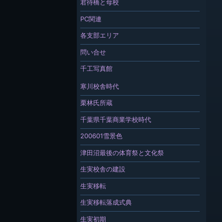
君待橋と母校
PC関連
各支部エリア
問い合せ
千工写真館
寒川校舎時代
栗林氏所蔵
千葉県千葉商業学校時代
200601雪景色
津田沼最後の体育祭と文化祭
生実校舎の建設
生実移転
生実移転落成式典
生実初期