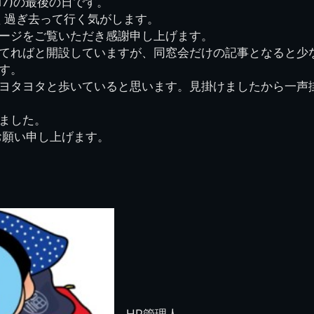
17)の最後の日です。
県立千葉工業学校検
応援歌(検見川時代)
り
検見川校舎時代
生実校舎以前
寒川校舎時代
40周年
吹奏楽部
見川校歌
く過ぎ去って行く気がします。
第一応援歌
ージをご覧いただき感謝申し上げます。
財団法人千工会
生実校舎以降
千葉商業学校時代
生実校舎の建設
50周年
旧西支部会
津田沼校歌
てればと開設していますが、同窓会だけの記事となると少
第二応援歌
にし
す。
ジ
鉄道連隊
昭和18年卒業アル
生実移転
60周年
生実校歌
ヨタヨタと歩いていると思います。見掛けましたから一声
バム
第三応援歌
生実移転落成式典
70周年
栗林氏所蔵
千工マーチ
ました。
80周年の本校
生実初期
お願い申し上げます。
津田沼最後の体育祭
2008千工マーチ記
生実初期の行事
と文化祭
念演奏会
生実初期の文化祭
S42.3卒業記念ソノ
シート
生実校舎初期の実習
これから音頭
200601雪景色
2008.08 生実校舎
HP管理人