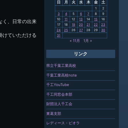
日
月
火
水
木
金
土
関連
1
2
3
4
5
6
7
8
9
報「ちば
10
11
12
13
14
15
16
なく、日常の出来
」
17
18
19
20
21
22
23
24
25
26
27
28
29
30
掛けていただける
31
« 11月
1月 »
リンク
県立千葉工業高校
千葉工業高校note
千工YouTube
千工同窓会本部
財団法人千工会
東葛支部
レディース・ビオラ