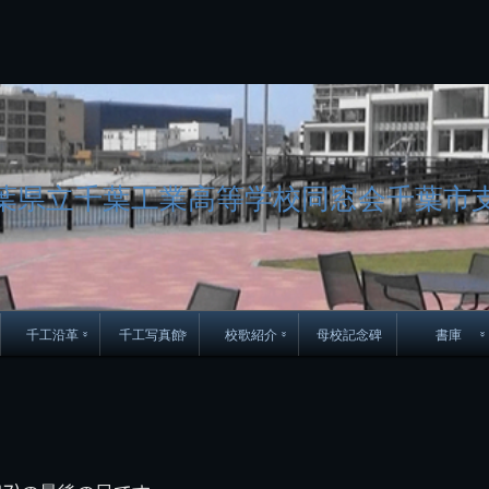
コ
ン
テ
ン
ツ
へ
ス
キ
ッ
葉県立千葉工業高等学校同窓会千葉市
プ
千工沿革
千工写真館
校歌紹介
母校記念碑
書庫
70周年DVD
卒業アルバム
CD紹介
本部同窓
簿
生実移転の歴史
歴代校長
校歌
市立千葉工業学校回
ハイキ
想歌
図
景山校長回顧録
周年写真
応援歌
35周年
県立千葉工業学校
君待橋と