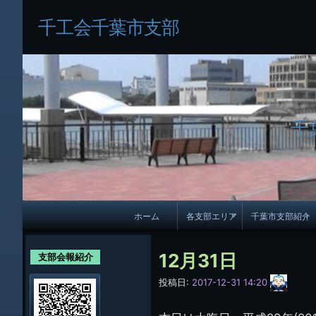
千工会千葉市支部
千
メ
ホーム
各支部エリア
千葉市支部紹介
イ
各支部紹介
規約及び細則
ン
12月31日
支部会報紹介
会員・役員名
ナ
サ
投稿日:
2017-12-31 14:20
イ
ビ
千葉市支部組織
ト
管