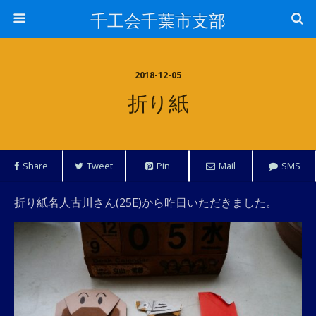
千工会千葉市支部
2018-12-05
折り紙
Share
Tweet
Pin
Mail
SMS
折り紙名人古川さん(25E)から昨日いただきました。