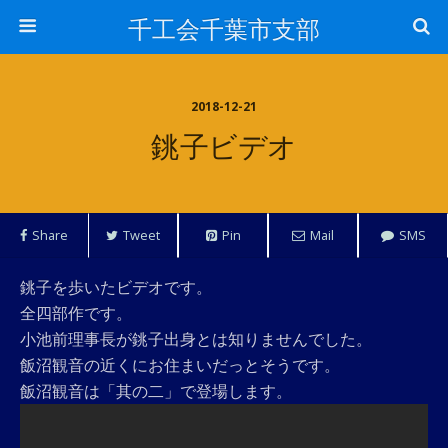
千工会千葉市支部
2018-12-21
銚子ビデオ
Share
Tweet
Pin
Mail
SMS
銚子を歩いたビデオです。
全四部作です。
小池前理事長が銚子出身とは知りませんでした。
飯沼観音の近くにお住まいだっとそうです。
飯沼観音は「其の二」で登場します。